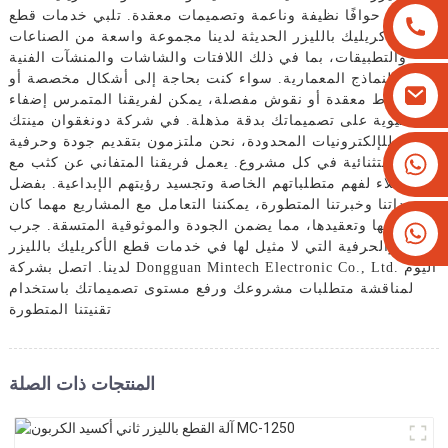
يوفر حوافًا نظيفة وناعمة وتصميمات معقدة. تلبي خدمات قطع
الأكريليك بالليزر الحديثة لدينا مجموعة واسعة من الصناعات
والتطبيقات، بما في ذلك اللافتات والشاشات والمنشآت الفنية
والنماذج المعمارية. سواء كنت بحاجة إلى أشكال مخصصة أو
أنماط معقدة أو نقوش مفصلة، ​​يمكن لفريقنا المتمرس إضفاء
الحيوية على تصميماتك بدقة مذهلة. في شركة دونغقوان مينتك
للإلكترونيات المحدودة، نحن ملتزمون بتقديم جودة وحرفية
+8613825779334
استثنائية في كل مشروع. يعمل فريقنا المتفاني عن كثب مع
العملاء لفهم متطلباتهم الخاصة وتجسيد رؤيتهم الإبداعية. بفضل
+16266628193
معداتنا وخبرتنا المتطورة، يمكننا التعامل مع المشاريع مهما كان
حجمها وتعقيدها، مما يضمن الجودة والموثوقية المتسقة. جرب
الدقة والحرفية التي لا مثيل لها في خدمات قطع الأكريليك بالليزر
لدينا. اتصل بشركة Dongguan Mintech Electronic Co., Ltd. اليوم
لمناقشة متطلبات مشروعك ورفع مستوى تصميماتك باستخدام
تقنيتنا المتطورة
المنتجات ذات الصلة