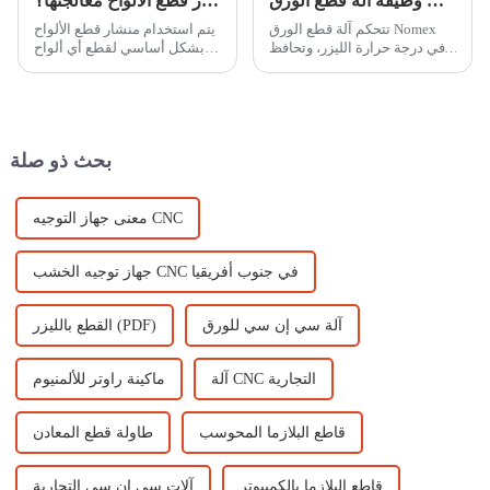
ما هي وظيفة آلة قطع الورق Nomex؟
ما هي المواد التي يمكن لمنشار قطع الألواح معالجتها؟
تتحكم آلة قطع الورق Nomex
يتم استخدام منشار قطع الألواح
في درجة حرارة الليزر، وتحافظ
بشكل أساسي لقطع أي ألواح
على تجويف الورق خاليًا من
خشبية بسمك 1-30 مم، ولا
التشوه الحراري، وتثبت طاقة
يسهل تشكيل الشق لحواف
الخرج وتضمن جودة الشعاع،
محترقة وحافة سوداء ودقة قطع
وتحسن جودة الورق.
عالية وسرعة فائقة وأداء ممتاز.
بحث ذو صلة
معنى جهاز التوجيه CNC
جهاز توجيه الخشب CNC في جنوب أفريقيا
آلة سي إن سي للورق
القطع بالليزر (PDF)
آلة CNC التجارية
ماكينة راوتر للألمنيوم
قاطع البلازما المحوسب
طاولة قطع المعادن
قاطع البلازما بالكمبيوتر
آلات سي إن سي التجارية