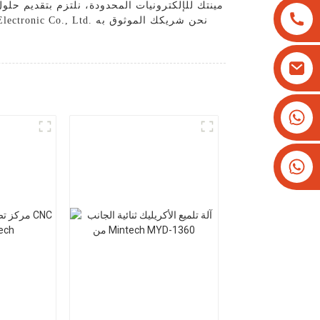
مينتك للإلكترونيات المحدودة، نلتزم بتقديم حلول
+8613825779334
+16266628193