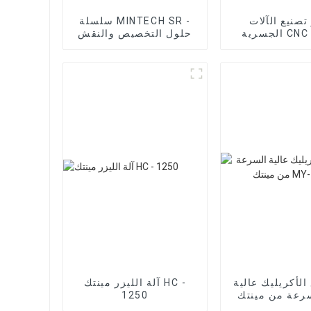
تصنيع الآلات
سلسلة MINTECH SR -
الجسرية CNC V8 من
حلول التخصيص والنقش
Mintec
عالية الجودة
 الأكريليك عالية
آلة الليزر مينتك HC -
رعة من مينتك MY-
1250
1300