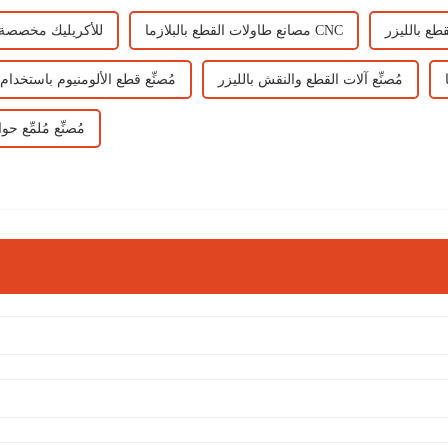
طع بالليزر
مصانع طاولات القطع بالبلازما CNC
آلة قطع CNC للأكريليك مخصصة
مُصنِّع آلات القطع والنقش بالليزر
مُصنِّع قطع الألومنيوم باستخدا
مُصنِّع مُلمِّع ح