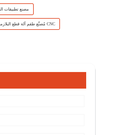
مصنع تطبيقات الق
مُصنِّع طقم آلة قطع البلازما CNC