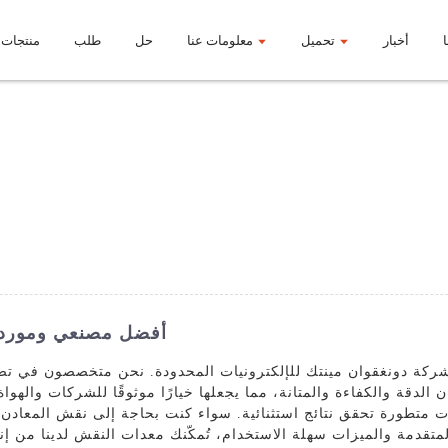
أخبار
تحميل
معلومات عنا
حل
طلب
منتجات
أفضل مصنعي وموردي 
كة دونغقوان مينتك للإلكترونيات المحدودة. نحن متخصصون في تصن
الدقة والكفاءة والمتانة، مما يجعلها خيارًا موثوقًا للشركات والهو
تجات متطورة تحقق نتائج استثنائية. سواء كنت بحاجة إلى نقش المعادن 
ا المتقدمة والميزات سهلة الاستخدام، تُمكّنك معدات النقش لدينا من