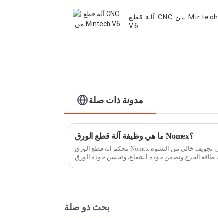
آلة قطع CNC من Mintech
V6
مدونة ذات صلة
ما هي وظيفة آلة قطع الورق Nomex؟
تتحكم آلة قطع الورق Nomex في درجة حرارة الليزر، وتحافظ على تجويف خالي من التشوه
بحث ذو صلة