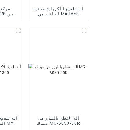
آلة تلميع الأكريليك ثنائية
مركز 
الجانب من Mintech
h
MYD-1360
آلة القطع بالليزر من
آلة تلميع
مينتك MC-6050-30R
الس