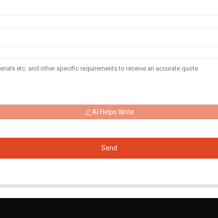
AI Helps Write
Send