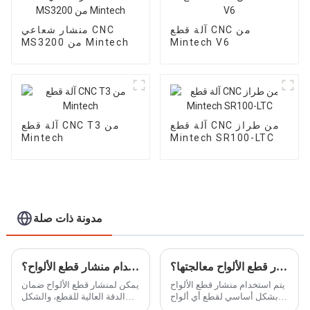
آلة قطع CNC من
منشار شعاعي CNC
Mintech V6
MS3200 من Mintech
آلة قطع CNC من طراز
آلة قطع CNC T3 من
Mintech
Mintech SR100-LTC
مدونة ذات صلة
ما هي المواد التي يمكن لمنشار قطع الألواح معالجتها؟
كيف يمكننا استخدام منشار قطع الألواح؟
يتم استخدام منشار قطع الألواح
يمكن لمنشار قطع الألواح ضمان
بشكل أساسي لقطع أي ألواح
الدقة العالية للقطع، والشكل
خشبية بسمك 1-30 مم، ولا
المفضل لمعالجة الصفائح