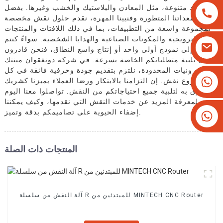
مواد متنوعة، مثل المعادن والبلاستيك والخشب وغيرها. بفضل
معداتنا المتطورة وفنيينا المهرة، نقدم حلول نقش مخصصة
لمجموعة واسعة من التطبيقات، بما في ذلك اللافتات والمنتجات
الترويجية والمكونات الصناعية والهدايا الشخصية. سواءً كنتم
بحاجة إلى نموذج أولي واحد أو إنتاج واسع النطاق، فنحن قادرون
على تلبية متطلباتكم الخاصة بسرعة. في شركة دونغقوان مينتك
للإلكترونيات المحدودة، نلتزم بتقديم جودة وحرفية فائقة في كل
+8613825779334
مشروع نقش. إن التزامنا بالابتكار ورضا العملاء يميزنا كشريك
موثوق به لتلبية جميع احتياجاتكم من النقش. تواصلوا معنا اليوم
+16266628193
لمعرفة المزيد عن خدمات النقش التي نقدمها، وكيف يمكننا
إضفاء الحيوية على تصاميمكم بدقة وتميز.
المنتجات ذات الصلة
آلة النقش من سلسلة R للمبتدئين من MINTECH CNC Router