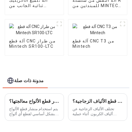
آلة النقش من سلسلة R
آلة تلميع الأكريليك
للمبتدئين من MINTECH
ثنائية الجانب من
Mintech MYD-1360
CNC Router
آلة قطع CNC T3 من
آلة قطع CNC من طراز
Mintech SR100-LTC
Mintech
مدونة ذات صلة
ما هي وظيفة جهاز قطع الألياف الزجاجية؟
ما هي المواد التي يمكن لمنشار قطع الألواح معالجتها؟
تختلف الألياف الزجاجية عن
يتم استخدام منشار قطع الألواح
ألياف الكربون. أثناء عملية
بشكل أساسي لقطع أي ألواح
القطع، تُقطع خيوط الألياف
خشبية بسمك 1-30 مم، ولا
والخبث باستمرار. اختر جهاز
يسهل تشكيل الشق لحواف
قطع الألياف الزجاجية وفقًا
محترقة وحافة سوداء ودقة قطع