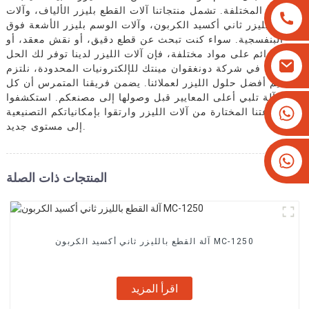
الإنتاج المختلفة. تشمل منتجاتنا آلات القطع بليزر الألياف، وآلات
النقش بليزر ثاني أكسيد الكربون، وآلات الوسم بليزر الأشعة فوق
البنفسجية. سواء كنت تبحث عن قطع دقيق، أو نقش معقد، أو
وسم دائم على مواد مختلفة، فإن آلات الليزر لدينا توفر لك الحل
الأمثل. في شركة دونغقوان مينتك للإلكترونيات المحدودة، نلتزم
بتقديم أفضل حلول الليزر لعملائنا. يضمن فريقنا المتمرس أن كل
آلة تلبي أعلى المعايير قبل وصولها إلى مصنعكم. استكشفوا
+8613825779334
مجموعتنا المختارة من آلات الليزر وارتقوا بإمكانياتكم التصنيعية
إلى مستوى جديد.
+16266628193
المنتجات ذات الصلة
آلة القطع بالليزر ثاني أكسيد الكربون MC-1250
اقرأ المزيد