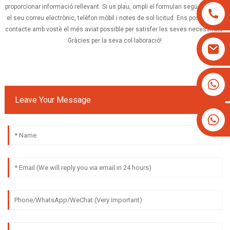
proporcionar informació rellevant. Si us plau, ompli el formulari següent i deixi
el seu correu electrònic, telèfon mòbil i notes de sol·licitud. Ens posarem en
contacte amb vostè el més aviat possible per satisfer les seves necessitats.
Gràcies per la seva col·laboració!
+8613825779334
+16266628193
Leave Your Message