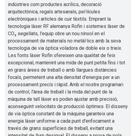
indústries com productes acrílics, decoració
arquitectònica, regals artesanals, pel·lícules
electròniques i articles de cuir tèxtils. Emprant la
tecnologia làser RF alemanya Rofin i sistemes làser de
CO₂ segellats, l'equip obre un nou nínxol en el
processament de materials no metàl·lics amb la seva
tecnologia de via òptica voladora de doble eix o trieix.
Les fonts làser Rofin ofereixen una qualitat de feix
excepcional, mantenint una mida de punt petita fins i tot
en grans àrees de treball o amb llargues distàncies
focals, permetent una alta densitat d'energia per a un
processament precís i ràpid. Amb el nostre programari
de control, l'àrea de treball i la mida del punt de la
màquina de tall làser es poden ajustar amb precisió,
aconseguint velocitats de producció òptimes. El disseny
de via òptica constant de la màquina garanteix una
energia làser uniforme a cada punt d'enfocament a
través de grans superfícies de treball, evitant una
intensitat de llum desigual. El disseny a prova de pols