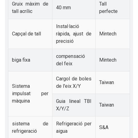
Gruix màxim de
Tall
40 mm
tall acrílic
perfecte
Instal·lació
Capçal de tall
ràpida, ajust de
Mintech
precisió
compensació
biga fixa
Mintech
del feix
Cargol de boles
Taiwan
Sistema
de l'eix X/Y
impulsat per
màquina
Guia lineal TBI
Taiwan
X/Y/Z
sistema de
Refrigeració per
S&A
refrigeració
aigua