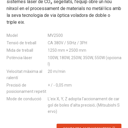
sistemes làser de CO₂ segellats, l'equip obre un nou
nínxol en el processament de materials no metàl·lics amb
la seva tecnologia de via òptica voladora de doble o
triple eix.
Model
MV2500
Tensió de treball
CA 380V / 50Hz / 3PH
Mida de treball
1250 mm × 2500 mm
Potència làser
100W, 180W, 250W, 350W, 550W (opciona
l)
Velocitat màxima al
20 m/min
ralentí
Precisió de
+ / - 0,05 mm
posicionament repetit
Mode de conducció
L'eix X, Y, Z adopta l'accionament de car
gol de boles d'alta precisió; (Mitsubishi S
ervo)