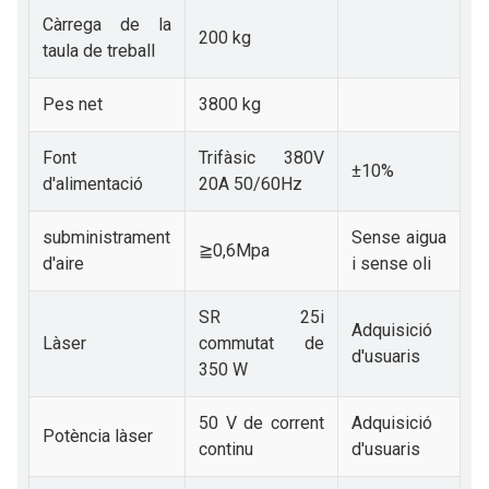
Càrrega de la
200 kg
taula de treball
Pes net
3800 kg
Font
Trifàsic 380V
±10%
d'alimentació
20A 50/60Hz
subministrament
Sense aigua
≧0,6Mpa
d'aire
i sense oli
SR 25i
Adquisició
Làser
commutat de
d'usuaris
350 W
50 V de corrent
Adquisició
Potència làser
continu
d'usuaris