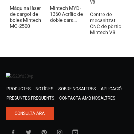
Màquina làser
Mintech MYD-
M
de cargol de
1360 Acrílic de
l
Centre de
boles Mintech
doble cara...
M
mecanitzat
MC-2500
CNC de pòrtic
Mintech V8
PRODUCTES
NOTÍCIES
SOBRE NOSALTRES
APLICACIÓ
PREGUNTES FREQÜENTS
CONTACTA AMB NOSALTRES
CONSULTA ARA