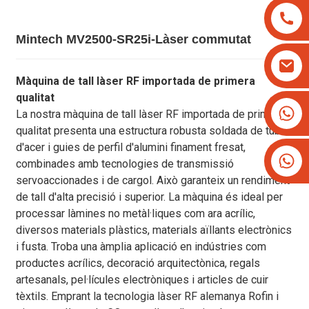
Mintech MV2500-SR25i-Làser commutat
Màquina de tall làser RF importada de primera
qualitat
+8613825779334
La nostra màquina de tall làser RF importada de primera
+16266628193
qualitat presenta una estructura robusta soldada de tubs
d'acer i guies de perfil d'alumini finament fresat,
combinades amb tecnologies de transmissió
servoaccionades i de cargol. Això garanteix un rendiment
de tall d'alta precisió i superior. La màquina és ideal per
processar làmines no metàl·liques com ara acrílic,
diversos materials plàstics, materials aïllants electrònics
i fusta. Troba una àmplia aplicació en indústries com
productes acrílics, decoració arquitectònica, regals
artesanals, pel·lícules electròniques i articles de cuir
tèxtils. Emprant la tecnologia làser RF alemanya Rofin i