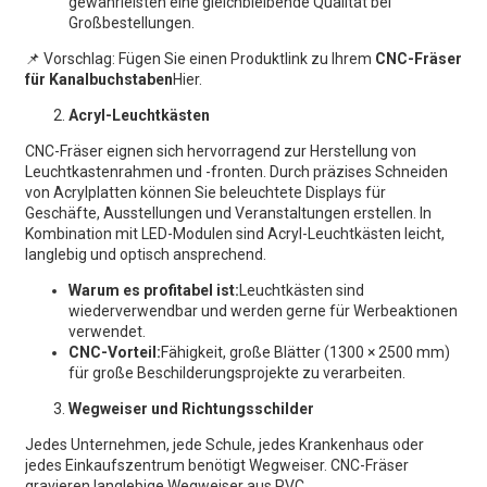
gewährleisten eine gleichbleibende Qualität bei
Großbestellungen.
📌 Vorschlag: Fügen Sie einen Produktlink zu Ihrem
CNC-Fräser
für Kanalbuchstaben
Hier.
Acryl-Leuchtkästen
CNC-Fräser eignen sich hervorragend zur Herstellung von
Leuchtkastenrahmen und -fronten. Durch präzises Schneiden
von Acrylplatten können Sie beleuchtete Displays für
Geschäfte, Ausstellungen und Veranstaltungen erstellen. In
Kombination mit LED-Modulen sind Acryl-Leuchtkästen leicht,
langlebig und optisch ansprechend.
Warum es profitabel ist:
Leuchtkästen sind
wiederverwendbar und werden gerne für Werbeaktionen
verwendet.
CNC-Vorteil:
Fähigkeit, große Blätter (1300 × 2500 mm)
für große Beschilderungsprojekte zu verarbeiten.
Wegweiser und Richtungsschilder
Jedes Unternehmen, jede Schule, jedes Krankenhaus oder
jedes Einkaufszentrum benötigt Wegweiser. CNC-Fräser
gravieren langlebige Wegweiser aus PVC,