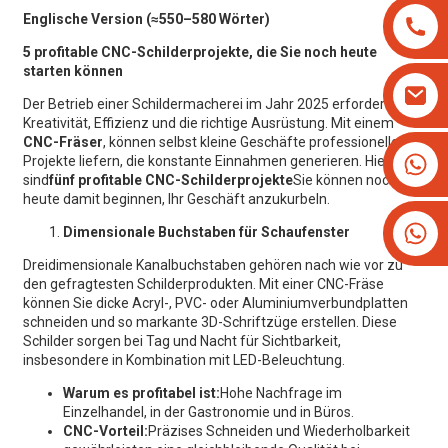
Englische Version (≈550–580 Wörter)
5 profitable CNC-Schilderprojekte, die Sie noch heute
starten können
Der Betrieb einer Schildermacherei im Jahr 2025 erfordert
Kreativität, Effizienz und die richtige Ausrüstung. Mit einem
CNC-Fräser
, können selbst kleine Geschäfte professionelle
+8613825779334
Projekte liefern, die konstante Einnahmen generieren. Hier
sind
fünf profitable CNC-Schilderprojekte
Sie können noch
+16266628193
heute damit beginnen, Ihr Geschäft anzukurbeln.
Dimensionale Buchstaben für Schaufenster
Dreidimensionale Kanalbuchstaben gehören nach wie vor zu
den gefragtesten Schilderprodukten. Mit einer CNC-Fräse
können Sie dicke Acryl-, PVC- oder Aluminiumverbundplatten
schneiden und so markante 3D-Schriftzüge erstellen. Diese
Schilder sorgen bei Tag und Nacht für Sichtbarkeit,
insbesondere in Kombination mit LED-Beleuchtung.
Warum es profitabel ist:
Hohe Nachfrage im
Einzelhandel, in der Gastronomie und in Büros.
CNC-Vorteil:
Präzises Schneiden und Wiederholbarkeit