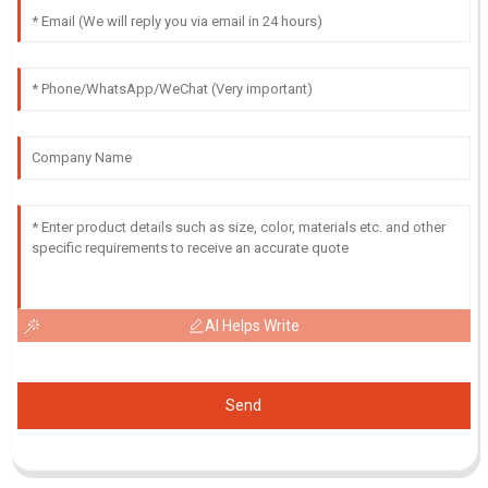
AI Helps Write
Send