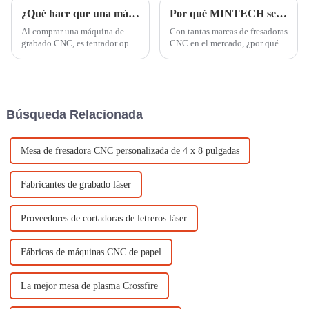
¿Qué hace que una máquina de grabado CNC sea realmente rentable?
Por qué MINTECH se destaca en el mercado de fresadoras CNC
Al comprar una máquina de
Con tantas marcas de fresadoras
grabado CNC, es tentador optar
CNC en el mercado, ¿por qué
por la opción más económica.
elegir MINTECH? La respuesta
Pero recuerde, la verdadera
reside en nuestro compromiso
rentabilidad no se limita al
con la calidad, la innovación y
precio inicial; también...
la satisfacción del cliente. Esto
es lo que nos distingue:
Búsqueda Relacionada
Mesa de fresadora CNC personalizada de 4 x 8 pulgadas
Fabricantes de grabado láser
Proveedores de cortadoras de letreros láser
Fábricas de máquinas CNC de papel
La mejor mesa de plasma Crossfire