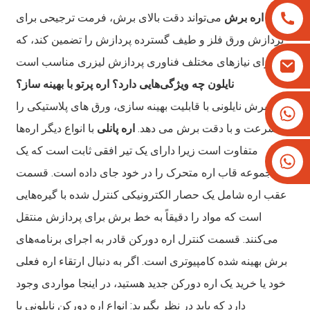
تخته
اره برش
می‌تواند دقت بالای برش، فرمت ترجیحی برای
پردازش ورق فلز و طیف گسترده پردازش را تضمین کند، که
برای نیازهای مختلف فناوری پردازش لیزری مناسب است.
نایلون چه ویژگی‌هایی دارد؟
اره پرتو
با بهینه ساز؟
اره برش نایلونی با قابلیت بهینه سازی، ورق های پلاستیکی را
‎+۸۶۱۳۸۲۵۷۹۳۳۴‎
‎+۱۶۲۶۶۶۲۸۱۹۳‎
به سرعت و با دقت برش می دهد.
اره پانلی
با انواع دیگر اره‌ها
متفاوت است زیرا دارای یک تیر افقی ثابت است که یک
مجموعه قاب اره متحرک را در خود جای داده است. قسمت
عقب اره شامل یک حصار الکترونیکی کنترل شده با گیره‌هایی
است که مواد را دقیقاً به خط برش برای پردازش منتقل
می‌کنند. قسمت کنترل اره دورکن قادر به اجرای برنامه‌های
برش بهینه شده کامپیوتری است. اگر به دنبال ارتقاء اره فعلی
خود یا خرید یک اره دورکن جدید هستید، در اینجا مواردی وجود
دارد که باید در نظر بگیرید: انواع اره دورکن نایلونی با