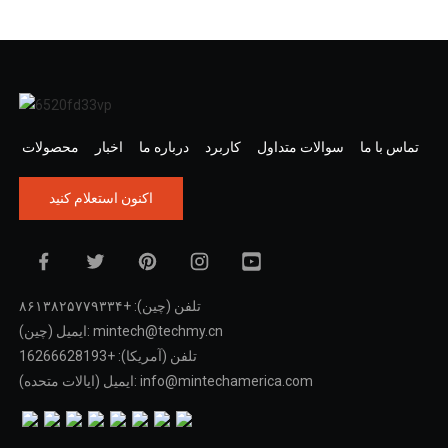
تماس با ما
سوالات متداول
کاربرد
درباره ما
اخبار
محصولات
اکنون استعلام کنید
تلفن (چین): +۸۶۱۳۸۲۵۷۷۹۳۳۴
ایمیل (چین): mintech@techmy.cn
تلفن (آمریکا): +16266628193
ایمیل (ایالات متحده): info@mintechamerica.com