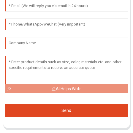
AI Helps Write
Send