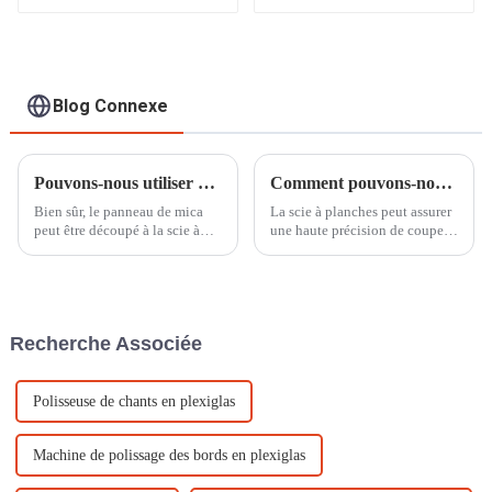
Router
Blog Connexe
Pouvons-nous utiliser une scie à découper des panneaux de mica pour couper des panneaux de mica ?
Comment pouvons-nous utiliser la scie à planches ?
Bien sûr, le panneau de mica
La scie à planches peut assurer
peut être découpé à la scie à
une haute précision de coupe,
mica. Ce matériau est
le format préféré pour le
généralement utilisé pour sa
traitement de la tôle et la large
résistance aux hautes
gamme de traitement, qui
températures ou à certains
convient à diverses
effets de bord ; ce matériau est
technologies de traitement
Recherche Associée
plus difficile à découper.
laser...
Polisseuse de chants en plexiglas
Machine de polissage des bords en plexiglas