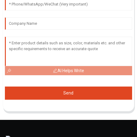
AI Helps Write
Send