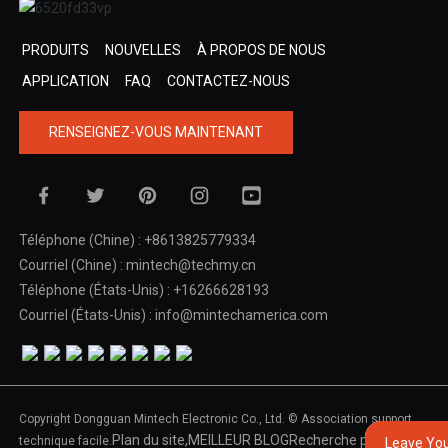
PRODUITS
NOUVELLES
À PROPOS DE NOUS
APPLICATION
FAQ
CONTACTEZ-NOUS
RENSEIGNEZ-VOUS MAINTENANT
Téléphone (Chine) : +8613825779334
Courriel (Chine) : mintech@techmy.cn
Téléphone (États-Unis) : +16266628193
Courriel (États-Unis) : info@mintechamerica.com
Copyright Dongguan Mintech Electronic Co., Ltd. © Association support
Plan du site,
MEILLEUR BLOG
Recherche principale
technique facile.
Leave Yo