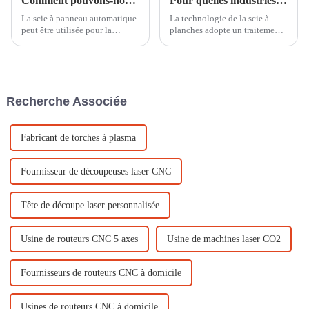
Comment pouvons-nous utiliser une scie à faisceau automatique ?
Pour quelles industries la scie à planches peut-elle être utilisée ?
La scie à panneau automatique
La technologie de la scie à
peut être utilisée pour la
planches adopte un traitement
découpe, la gravure, le
sans contact, ce qui peut
creusement ou le poinçonnage.
minimiser la déformation du
La scie à panneau automatique
traitement, empêcher la
électronique pour acrylique de
planche de bois de se fissurer et
la série MS est un produit
réduire le gaspillage de
Recherche Associée
économique, principalement
matériaux. Quels problèmes
destiné à la découpe
devraient...
d'acrylique et de pla...
Fabricant de torches à plasma
Fournisseur de découpeuses laser CNC
Tête de découpe laser personnalisée
Usine de routeurs CNC 5 axes
Usine de machines laser CO2
Fournisseurs de routeurs CNC à domicile
Usines de routeurs CNC à domicile