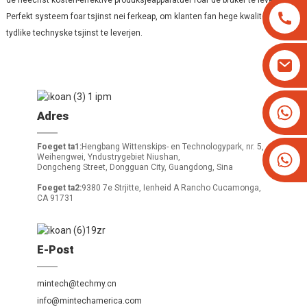
de heechst kosten-effektive produksjeapparatuer foar de brûker te leverjen;
Perfekt systeem foar tsjinst nei ferkeap, om klanten fan hege kwaliteit en
tydlike technyske tsjinst te leverjen.
+8613825779334
Adres
+16266628193
Foeget ta1:
Hengbang Wittenskips- en Technologypark, nr. 5,
Weihengwei, Yndustrygebiet Niushan,
Dongcheng Street, Dongguan City, Guangdong, Sina
Foeget ta2:
9380 7e Strjitte, Ienheid A Rancho Cucamonga,
CA 91731
E-Post
mintech@techmy.cn
info@mintechamerica.com