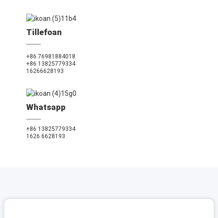
Tillefoan
+86 76981884018
+86 13825779334
16266628193
Whatsapp
+86 13825779334
1626 6628193