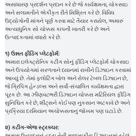
અસાધારણ પ્રદર્શન પ્રદાન કરે છે જે કાર્યક્ષમતા, ચોકસાઇ
અને સલામતીને એકીકૃત રીતે મિશ્રિત કરે છે. વિવિધ
ઉદ્યોગોની માંગને પૂર્ણ કરવા માટે તૈયાર કરાયેલ, અમારું
અત્યાધુનિક સો ચોક્કસ કાપની ખાતરી કરે છે અને
ઉત્પાદકતામાં વધારો કરે છે.
૧) ઉન્નત ફીડિંગ પ્લેટફોર્મ:
અમારા ઇલેક્ટ્રોનિક કટીંગ સોનું ફીડિંગ પ્લેટફોર્મ ચોકસાઇ
અને ઉપયોગમાં સરળતાને ધ્યાનમાં રાખીને ડિઝાઇન કરવામાં
આવ્યું છે. તેમાં ફ્લોટિંગ બોલ અને રોલર ટેબલ ડિઝાઇન છે,
જે ગ્રિપિંગ હેન્ડલ્સ અને સર્વો-સંચાલિત કાર્યક્ષમતા દ્વારા
પૂરક છે. આ ઝીણવટભરી ડિઝાઇન ચોક્કસ મટિરિયલ ફીડિંગ
સુનિશ્ચિત કરે છે, શીટ્સને કોઈપણ નુકસાન અટકાવે છે અને
પ્રક્રિયા દરમિયાન અચોક્કસતાનું જોખમ પણ ઘટાડે છે.
૨) કટીંગ-એજ સ્ટ્રક્ચર:
અમારા ઉત્પાદનનું હૃદય તેની માળખાકીય ડિઝાઇનમાં રહેલું