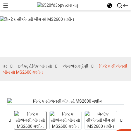
એમએસ શ્રેણી
ઘર
ઇલેક્ટ્રોનિક બીમ સો
એમએસ શ્રેણી
મિન્ટેક સીએનસી
બીમ સો MS2600 મશીન