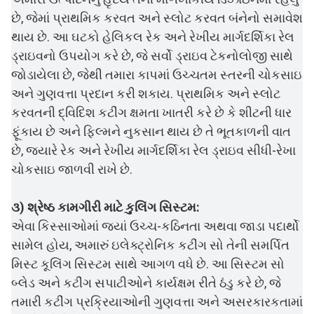
છે, જેમાં પ્રાથમિક કરવત અને સ્લોટ કરવત બંનેનો સમાવેશ
થાય છે. આ ઘટકો હેલિકલ રેક અને રેખીય માર્ગદર્શિકા રેલ
ડ્રાઇવનો ઉપયોગ કરે છે, જે સર્વો ડ્રાઇવ ટેકનોલોજી સાથે
જોડાયેલા છે, જેથી તમારા કાપમાં ઉચ્ચતમ સ્તરની ચોકસાઇ
અને ગુણવત્તા પ્રદાન કરી શકાય. પ્રાથમિક અને સ્લોટ
કરવતની દ્વિદિશ કટીંગ ક્ષમતા ખાતરી કરે છે કે શીટની ધાર
ફૂંકાય છે અને ફિલ્મને નુકસાન થાય છે તે ભૂતકાળની વાત
છે, જ્યારે રેક અને રેખીય માર્ગદર્શિકા રેલ ડ્રાઇવ સીધી-રેખા
ચોકસાઇ જાળવી રાખે છે.
૩) શ્રેષ્ઠ કામગીરી માટે કુલિંગ સિસ્ટમ:
એવા કિસ્સાઓમાં જ્યાં ઉચ્ચ-કઠિનતા અથવા જાડા પદાર્થો
સામેલ હોય, અમારું ઇલેક્ટ્રોનિક કટીંગ સો તેની સમર્પિત
મિસ્ટ કૂલિંગ સિસ્ટમ સાથે આગળ વધે છે. આ સિસ્ટમ સો
બ્લેડ અને કટીંગ સપાટીઓને કાર્યક્ષમ રીતે ઠંડુ કરે છે, જે
તમારી કટીંગ પ્રક્રિયાઓની ગુણવત્તા અને અસરકારકતામાં