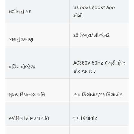
૫૫૦૦×૫૬૦૦×૧૭૦૦
મશીનનું કદ
મીમી
≥6 કિગ્રા/સીએમ2
કામનું દબાણ
AC380V 50Hz（થ્રી-ફેઝ
વર્કિંગ વોલ્ટેજ
ફોર-વાયર）
મુખ્ય સ્પિન્ડલ ગતિ
૭.૫ કિલોવોટ/૧૧ કિલોવોટ
સ્કોરિંગ સ્પિન્ડલ ગતિ
૧.૫ કિલોવોટ