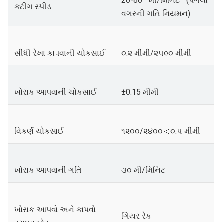
20-80 મી/મિનિટ (પગલાં
કટીંગ સ્પીડ
વગરની ગતિ નિયમન)
સીધી રેખા કાપવાની ચોકસાઈ
૦.૨ મીમી/૨૫૦૦ મીમી
ખોરાક આપવાની ચોકસાઈ
±0.15 મીમી
વિકર્ણ ચોકસાઈ
૧૨૦૦/૨૪૦૦＜૦.૫ મીમી
ખોરાક આપવાની ગતિ
૩૦ મી/મિનિટ
ખોરાક આપવો અને કાપવો
ગિયર રેક