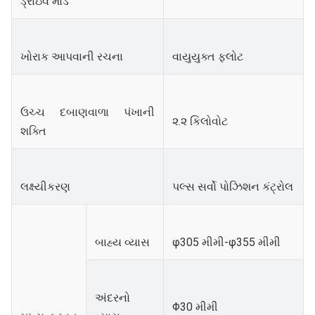
ડ્રાઇવ મોડ
ખોરાક આપવાની રચના
વાયુયુક્ત ફ્લોટ
ઉચ્ચ દબાણવાળા પંખાની
૨.૨ કિલોવોટ
શક્તિ
લક્ષ્યીકરણ
પલ્સ સર્વો પોઝિશન કંટ્રોલ
બાહ્ય વ્યાસ
φ305 મીમી-φ355 મીમી
અંદરનો
Φ30 મીમી