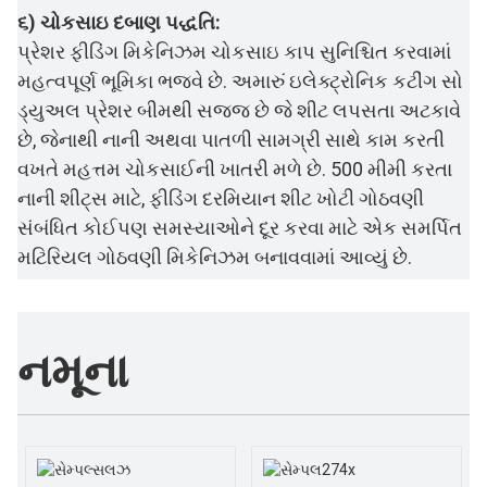
૬) ચોકસાઇ દબાણ પદ્ધતિ:
પ્રેશર ફીડિંગ મિકેનિઝમ ચોકસાઇ કાપ સુનિશ્ચિત કરવામાં
મહત્વપૂર્ણ ભૂમિકા ભજવે છે. અમારું ઇલેક્ટ્રોનિક કટીંગ સો
ડ્યુઅલ પ્રેશર બીમથી સજ્જ છે જે શીટ લપસતા અટકાવે
છે, જેનાથી નાની અથવા પાતળી સામગ્રી સાથે કામ કરતી
વખતે મહત્તમ ચોકસાઈની ખાતરી મળે છે. 500 મીમી કરતા
નાની શીટ્સ માટે, ફીડિંગ દરમિયાન શીટ ખોટી ગોઠવણી
સંબંધિત કોઈપણ સમસ્યાઓને દૂર કરવા માટે એક સમર્પિત
મટિરિયલ ગોઠવણી મિકેનિઝમ બનાવવામાં આવ્યું છે.
નમૂના