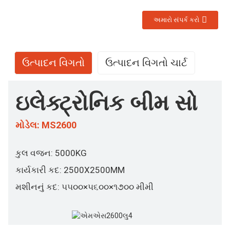
અમારો સંપર્ક કરો
ઉત્પાદન વિગતો
ઉત્પાદન વિગતો ચાર્ટ
ઇલેક્ટ્રોનિક બીમ સો
મોડેલ: MS2600
કુલ વજન: 5000KG
કાર્યકારી કદ: 2500X2500MM
મશીનનું કદ: ૫૫૦૦×૫૬૦૦×૧૭૦૦ મીમી