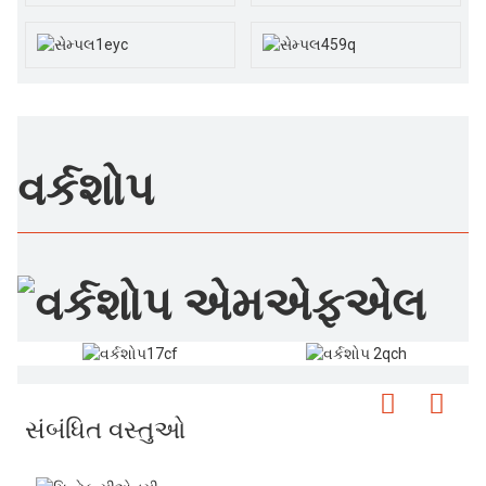
વર્કશોપ
સંબંધિત વસ્તુઓ