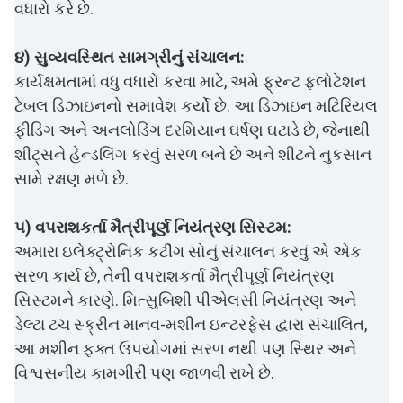
વધારો કરે છે.
૪) સુવ્યવસ્થિત સામગ્રીનું સંચાલન:
કાર્યક્ષમતામાં વધુ વધારો કરવા માટે, અમે ફ્રન્ટ ફ્લોટેશન
ટેબલ ડિઝાઇનનો સમાવેશ કર્યો છે. આ ડિઝાઇન મટિરિયલ
ફીડિંગ અને અનલોડિંગ દરમિયાન ઘર્ષણ ઘટાડે છે, જેનાથી
શીટ્સને હેન્ડલિંગ કરવું સરળ બને છે અને શીટને નુકસાન
સામે રક્ષણ મળે છે.
૫) વપરાશકર્તા મૈત્રીપૂર્ણ નિયંત્રણ સિસ્ટમ:
અમારા ઇલેક્ટ્રોનિક કટીંગ સોનું સંચાલન કરવું એ એક
સરળ કાર્ય છે, તેની વપરાશકર્તા મૈત્રીપૂર્ણ નિયંત્રણ
સિસ્ટમને કારણે. મિત્સુબિશી પીએલસી નિયંત્રણ અને
ડેલ્ટા ટચ સ્ક્રીન માનવ-મશીન ઇન્ટરફેસ દ્વારા સંચાલિત,
આ મશીન ફક્ત ઉપયોગમાં સરળ નથી પણ સ્થિર અને
વિશ્વસનીય કામગીરી પણ જાળવી રાખે છે.