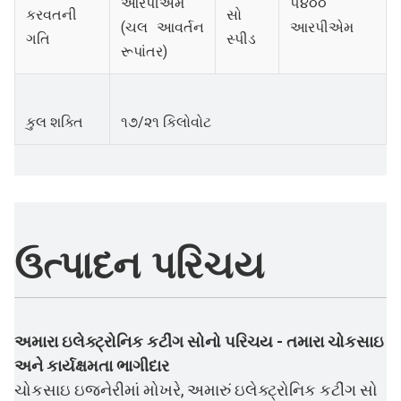
આરપીએમ
૫૪૦૦
કરવતની
સો
(ચલ આવર્તન
આરપીએમ
ગતિ
સ્પીડ
રૂપાંતર)
કુલ શક્તિ
૧૭/૨૧ કિલોવોટ
ઉત્પાદન પરિચય
અમારા ઇલેક્ટ્રોનિક કટીંગ સોનો પરિચય - તમારા ચોકસાઇ
અને કાર્યક્ષમતા ભાગીદાર
ચોકસાઇ ઇજનેરીમાં મોખરે, અમારું ઇલેક્ટ્રોનિક કટીંગ સો