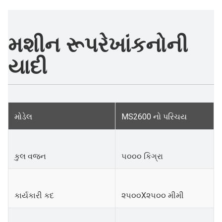
મશીન રૂપરેખાંકનોની
યાદી
મોડેલ
MS2600 નો પરિચય
કુલ વજન
૫૦૦૦ કિગ્રા
કાર્યકારી કદ
૨૫૦૦X૨૫૦૦ મીમી