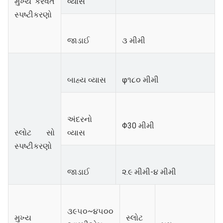
મુખ્ય કરવત
વ્યાસ
સ્પષ્ટીકરણો
જાડાઈ
૩ મીમી
બાહ્ય વ્યાસ
φ૧૮૦ મીમી
અંદરનો
Φ30 મીમી
સ્લોટ સો
વ્યાસ
સ્પષ્ટીકરણો
જાડાઈ
૨.૯ મીમી-૪ મીમી
૩૯૫૦~૪૫૦૦
મુખ્ય
સ્લોટ