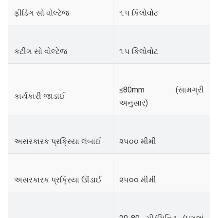
ફીડિંગ સો વોલ્ટેજ
૧.૫ કિલોવોટ
કટીંગ સો વોલ્ટેજ
૧.૫ કિલોવોટ
≤80mm (સામગ્રી
કાર્યકારી જાડાઈ
અનુસાર)
અસરકારક પ્રક્રિયા લંબાઈ
૨૫૦૦ મીમી
અસરકારક પ્રક્રિયા ઊંડાઈ
૨૫૦૦ મીમી