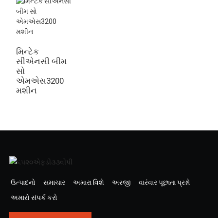
મિન્ટેક
સીએનસી બીમ
સો
એમએસ3200
મશીન
ઉત્પાદનો
સમાચાર
અમારા વિશે
અરજી
વારંવાર પૂછાતા પ્રશ્નો
અમારો સંપર્ક કરો