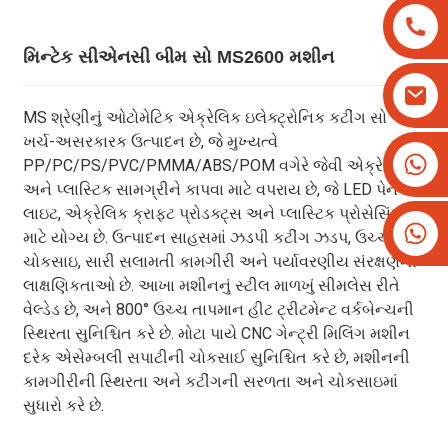
મિન્ટેક સીએનસી બીમ સો MS2600 મશીન
MS શ્રેણીનું ઓટોમેટિક એક્રેલિક ઇલેક્ટ્રોનિક કટીંગ સો એક
ખર્ચ-અસરકારક ઉત્પાદન છે, જે મુખ્યત્વે
+8613825779334
PP/PC/PS/PVC/PMMA/ABS/POM વગેરે જેવી એક્રેલિક
+૧૬૨૬૬૬૨૮૧૯૩
અને પ્લાસ્ટિક સામગ્રીને કાપવા માટે વપરાય છે, જે LED પેનલ
લાઇટ, એક્રેલિક ક્રાફ્ટ પ્રોડક્ટ્સ અને પ્લાસ્ટિક પ્રોસેસિંગ
માટે યોગ્ય છે. ઉત્પાદન સાહસમાં ઝડપી કટીંગ ઝડપ, ઉચ્ચ
ચોકસાઇ, સારી સલામતી કામગીરી અને પર્યાવરણીય સંરક્ષણની
લાક્ષણિકતાઓ છે. આખા મશીનનું સ્ટીલ માળખું સીમલેસ રીતે
વેલ્ડેડ છે, અને 800° ઉચ્ચ તાપમાન હીટ ટ્રીટમેન્ટ વર્કબેન્ચની
સ્થિરતા સુનિશ્ચિત કરે છે. મોટા પાયે CNC ગેન્ટ્રી મિલિંગ મશીન
દરેક એસેમ્બલી સપાટીની ચોકસાઈ સુનિશ્ચિત કરે છે, મશીનની
કામગીરીની સ્થિરતા અને કટીંગની સરળતા અને ચોકસાઇમાં
સુધારો કરે છે.