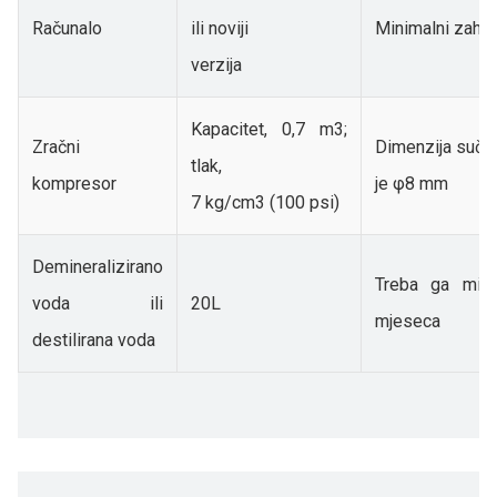
Računalo
ili noviji
Minimalni zahtj
verzija
Kapacitet, 0,7 m3;
Zračni
Dimenzija sučel
tlak,
kompresor
je φ8 mm
7 kg/cm3 (100 psi)
Demineralizirano
Treba ga mije
voda ili
20L
mjeseca
destilirana voda