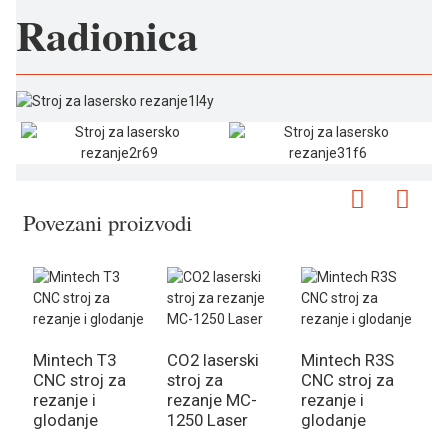
Radionica
Povezani proizvodi
Mintech T3
CO2 laserski
Mintech R3S
M
CNC stroj za
stroj za
CNC stroj za
C
rezanje i
rezanje MC-
rezanje i
z
glodanje
1250 Laser
glodanje