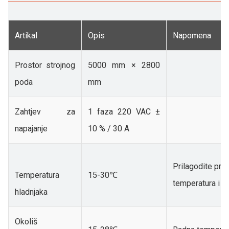
Artikal
Opis
Napomena
Prostor strojnog
5000 mm × 2800
poda
mm
Zahtjev za
1 faza 220 VAC ±
napajanje
10 % / 30 A
Prilagodite pr
Temperatura
15-30℃
temperatura i v
hladnjaka
Okoliš