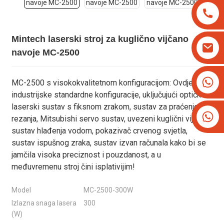
Mintech laserski stroj za kuglično vijčano
navoje MC-2500
+8613825779334
MC-2500 s visokokvalitetnom konfiguracijom: Ovdje su
+16266628193
industrijske standardne konfiguracije, uključujući optički
laserski sustav s fiksnom zrakom, sustav za praćenje
rezanja, Mitsubishi servo sustav, uvezeni kuglični vijak,
sustav hlađenja vodom, pokazivač crvenog svjetla,
sustav ispušnog zraka, sustav izvan računala kako bi se
jamčila visoka preciznost i pouzdanost, a u
međuvremenu stroj čini isplativijim!
Model
MC-2500-300W
Izlazna snaga lasera
300
(W)