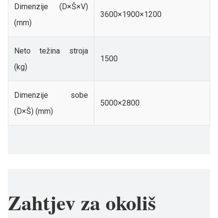
Dimenzije (D×Š×V)
3600×1900×1200
(mm)
Neto težina stroja
1500
(kg)
Dimenzije sobe
5000×2800
(D×Š) (mm)
Zahtjev za okoliš