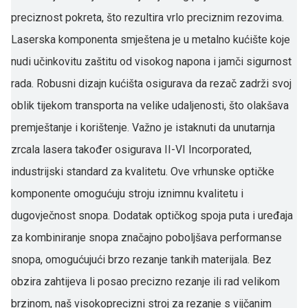
preciznost pokreta, što rezultira vrlo preciznim rezovima.
Laserska komponenta smještena je u metalno kućište koje
nudi učinkovitu zaštitu od visokog napona i jamči sigurnost
rada. Robusni dizajn kućišta osigurava da rezač zadrži svoj
oblik tijekom transporta na velike udaljenosti, što olakšava
premještanje i korištenje. Važno je istaknuti da unutarnja
zrcala lasera također osigurava II-VI Incorporated,
industrijski standard za kvalitetu. Ove vrhunske optičke
komponente omogućuju stroju iznimnu kvalitetu i
dugovječnost snopa. Dodatak optičkog spoja puta i uređaja
za kombiniranje snopa značajno poboljšava performanse
snopa, omogućujući brzo rezanje tankih materijala. Bez
obzira zahtijeva li posao precizno rezanje ili rad velikom
brzinom, naš visokoprecizni stroj za rezanje s vijčanim