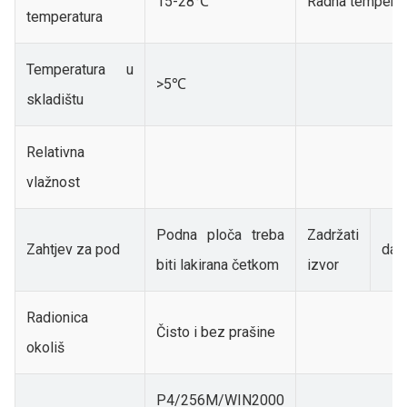
15-28℃
Radna temperat
temperatura
Temperatura u
>5℃
skladištu
Relativna
vlažnost
Podna ploča treba
Zadržati
Zahtjev za pod
dal
biti lakirana četkom
izvor
Radionica
Čisto i bez prašine
okoliš
P4/256M/WIN2000