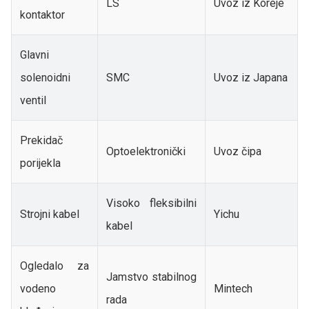
LS
Uvoz iz Koreje
kontaktor
Glavni
solenoidni
SMC
Uvoz iz Japana
ventil
Prekidač
Optoelektronički
Uvoz čipa
porijekla
Visoko fleksibilni
Strojni kabel
Yichu
kabel
Ogledalo za
Jamstvo stabilnog
vodeno
Mintech
rada