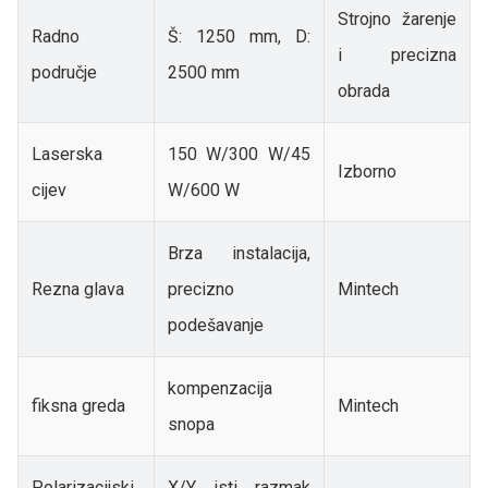
Strojno žarenje
Radno
Š: 1250 mm, D:
i precizna
područje
2500 mm
obrada
Laserska
150 W/300 W/45
Izborno
cijev
W/600 W
Brza instalacija,
Rezna glava
precizno
Mintech
podešavanje
kompenzacija
fiksna greda
Mintech
snopa
Polarizacijski
X/Y isti razmak