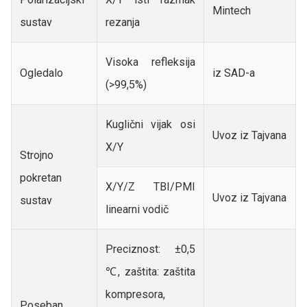
Mintech
sustav
rezanja
Visoka refleksija
Ogledalo
iz SAD-a
(>99,5%)
Kuglični vijak osi
Uvoz iz Tajvana
X/Y
Strojno
pokretan
X/Y/Z TBI/PMI
Uvoz iz Tajvana
sustav
linearni vodič
Preciznost: ±0,5
℃, zaštita: zaštita
kompresora,
Poseban