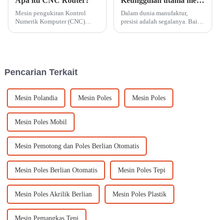
Apa itu CNC Router?
Keunggulan utama mesin pemotong laser akrilik presisi tinggi dan pentingnya bagi produksi perusahaan
Mesin pengukiran Kontrol
Dalam dunia manufaktur,
Numerik Komputer (CNC)
presisi adalah segalanya. Baik
beroperasi berdasarkan
Anda membuat desain yang
serangkaian instruksi
rumit atau memproduksi
terprogram untuk mengukir,
produk akrilik dalam jumlah
memotong, atau mengukir
besar, keakuratan pemotongan
material secara tepat.
laser akrilik Anda...
Pencarian Terkait
Mesin Polandia
Mesin Poles
Mesin Poles
Mesin Poles Mobil
Mesin Pemotong dan Poles Berlian Otomatis
Mesin Poles Berlian Otomatis
Mesin Poles Tepi
Mesin Poles Akrilik Berlian
Mesin Poles Plastik
Mesin Pemangkas Tepi