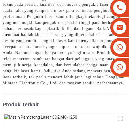
fokus pada presisi, kualitas, dan inovasi, pengukir laser kami
adalah alat yang sempurna untuk para seniman, penghobi, dan
profesional. Pengukir laser kami dilengkapi teknologi canggih
yang memungkinkan pengukiran presisi tinggi pada berbagai
bahan, termasuk kayu, plastik, kulit, dan logam. Baik Anda
membuat hadiah khusus, barang yang dipersonalisasi, atau
desain yang rumit, pengukir laser kami menyediakan kombinasi
+8613825779334
kecepatan dan akurasi yang sempurna untuk mewujudkan ide-ide
Anda. Namun, jangan hanya percaya begitu saja. Produk kami
+16266628193
telah menerima sambutan hangat dari pelanggan yang puas yang
memuji kinerja, keandalan, dan kemudahan penggunaan
pengukir laser kami. Jadi, jika Anda sedang mencari pengukir
laser terbaik, tak perlu mencari lebih jauh lagi selain Dongguan
Mintech Electronic Co., Ltd. dan rasakan sendiri perbedaannya.
Produk Terkait