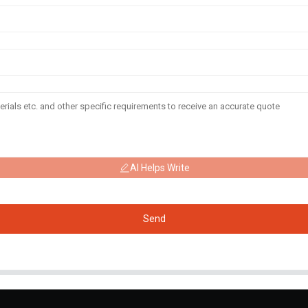
AI Helps Write
Send