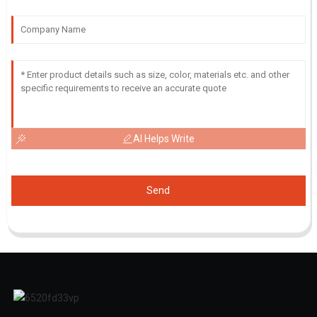
AI Helps Write
Send