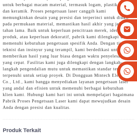
untuk berbagai macam material, termasuk logam, plastik, kaca,
dan keramik. Proses pengetsaan laser canggih kami
memungkinkan desain yang presisi dan terperinci untuk diukir
pada permukaan material, memastikan hasil akhir yang jelas dan
tahan lama. Baik untuk keperluan pencitraan merek, identifikasi
produk, atau keperluan dekoratif, pabrik kami dilengkapi untuk
memenuhi kebutuhan pengetsaan spesifik Anda. Dengan tim
+8613825779334
teknisi dan insinyur yang terampil, kami berdedikasi untuk
memberikan hasil yang luar biasa dengan waktu penyelesaian
+16266628193
yang cepat. Fasilitas kami juga dilengkapi dengan langkah-
langkah pengendalian mutu untuk memastikan standar tertinggi
terpenuhi untuk setiap proyek. Di Dongguan Mintech Electronic
Co., Ltd., kami bangga menyediakan layanan pengetsaan laser
yang andal dan efisien untuk memenuhi berbagai kebutuhan
klien kami. Hubungi kami hari ini untuk mempelajari bagaimana
Pabrik Proses Pengetsaan Laser kami dapat mewujudkan desain
Anda dengan presisi dan kualitas.
Produk Terkait