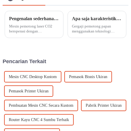
Pengenalan sederhana fungsi mesin pemotong laser CO2
Apa saja karakteristik gergaji pemotong papan?
Mesin pemotong laser CO2
Gergaji pemotong papan
beroperasi dengan
menggunakan teknologi
mengarahkan sinar laser CO2
pemindahan sekrup bilateral
berenergi tinggi ke suatu
berpresisi tinggi dan
material, yang memanaskannya
dilengkapi dengan sistem
hingga meleleh atau menguap,
galvanometer berkecepatan
sehingga menghasilkan
tinggi untuk memastikan
Pencarian Terkait
pemotongan yang presisi.
pemotongan dan pengukiran
yang akurat dan cepat.
Tingkatkan proses...
Mesin CNC Desktop Kustom
Pemasok Bisnis Ukiran
Pemasok Printer Ukiran
Pembuatan Mesin CNC Secara Kustom
Pabrik Printer Ukiran
Router Kayu CNC 4 Sumbu Terbaik