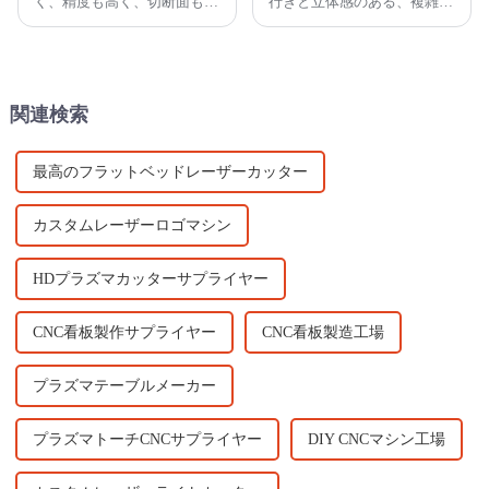
く、精度も高く、切断面も滑
行きと立体感のある、複雑で
らかで、通常は後加工を必要
多層的なデザインを美しく表
としません。これらは従来の
現する素晴らしい方法です。
切断機とは比べものになりま
CNC彫刻機を使用すれば、精
せん。
密で自動化された彫刻が可能
になります。
関連検索
最高のフラットベッドレーザーカッター
カスタムレーザーロゴマシン
HDプラズマカッターサプライヤー
CNC看板製作サプライヤー
CNC看板製造工場
プラズマテーブルメーカー
プラズマトーチCNCサプライヤー
DIY CNCマシン工場