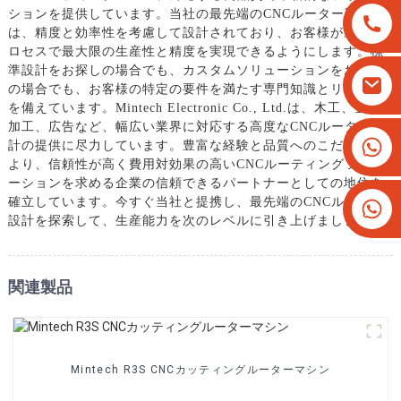
ションを提供しています。当社の最先端のCNCルーター設計
は、精度と効率性を考慮して設計されており、お客様が製造プ
ロセスで最大限の生産性と精度を実現できるようにします。標
準設計をお探しの場合でも、カスタムソリューションをお探し
の場合でも、お客様の特定の要件を満たす専門知識とリソース
を備えています。Mintech Electronic Co., Ltd.は、木工、金属
加工、広告など、幅広い業界に対応する高度なCNCルーター設
+8613825779334
計の提供に尽力しています。豊富な経験と品質へのこだわりに
より、信頼性が高く費用対効果の高いCNCルーティングソリュ
+16266628193
ーションを求める企業の信頼できるパートナーとしての地位を
確立しています。今すぐ当社と提携し、最先端のCNCルーター
設計を探索して、生産能力を次のレベルに引き上げましょう。
関連製品
Mintech R3S CNCカッティングルーターマシン