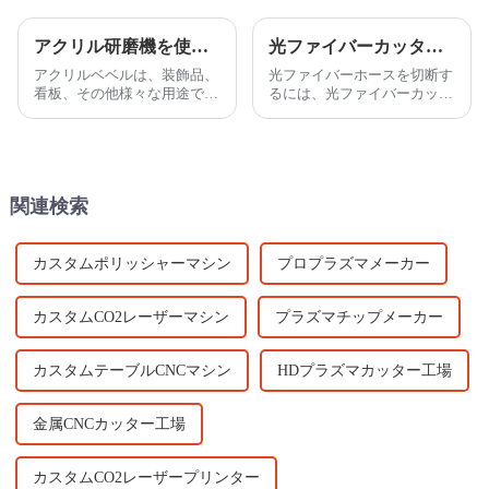
アクリル研磨機を使用してアクリルのベベルを研磨し、透明度の高い光沢のある仕上がりにする方法
光ファイバーカッターの重要性は何ですか?
アクリルベベルは、装飾品、
光ファイバーホースを切断す
看板、その他様々な用途で広
るには、光ファイバーカッタ
く使用されています。これら
ーを使用する必要がありま
の用途では、きれいで鋭いエ
す。光ファイバーパイプのフ
ッジが作品の美観を高めま
ィラメントは切断が容易では
す。これらのベベルを研磨す
なく、しばしば損傷するた
ることで、...
め、より高性能な光ファイバ
関連検索
ーカッティングルーターを選
択してください。
カスタムポリッシャーマシン
プロプラズマメーカー
カスタムCO2レーザーマシン
プラズマチップメーカー
カスタムテーブルCNCマシン
HDプラズマカッター工場
金属CNCカッター工場
カスタムCO2レーザープリンター