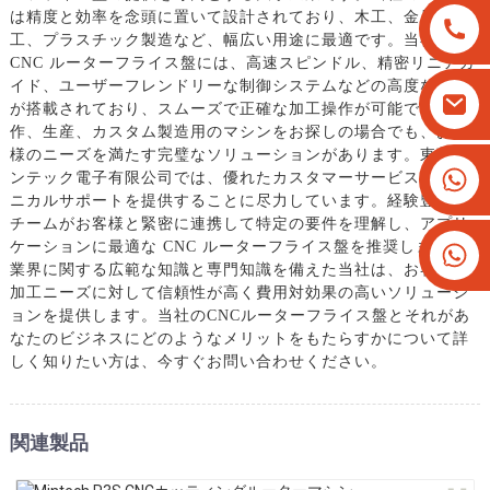
は精度と効率を念頭に置いて設計されており、木工、金属加
工、プラスチック製造など、幅広い用途に最適です。当社の
CNC ルーターフライス盤には、高速スピンドル、精密リニアガ
イド、ユーザーフレンドリーな制御システムなどの高度な機能
が搭載されており、スムーズで正確な加工操作が可能です。試
作、生産、カスタム製造用のマシンをお探しの場合でも、お客
様のニーズを満たす完璧なソリューションがあります。東莞ミ
+8613825779334
ンテック電子有限公司では、優れたカスタマーサービスとテク
ニカルサポートを提供することに尽力しています。経験豊富な
+16266628193
チームがお客様と緊密に連携して特定の要件を理解し、アプリ
ケーションに最適な CNC ルーターフライス盤を推奨します。
業界に関する広範な知識と専門知識を備えた当社は、お客様の
加工ニーズに対して信頼性が高く費用対効果の高いソリューシ
ョンを提供します。当社のCNCルーターフライス盤とそれがあ
なたのビジネスにどのようなメリットをもたらすかについて詳
しく知りたい方は、今すぐお問い合わせください。
関連製品