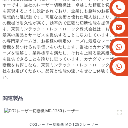
ヤーです。当社のレーザー切断機は、卓越した精度と切断品質
を実現するように設計されており、企業にも趣味のお客様にも
理想的な選択肢です。高度な技術と優れた職人技により、当社
の機械は耐久性が高く、効率的で正確な切断性能を提供しま
す。東莞ミンテック・エレクトロニック株式会社は、お客様に
最高の製品とサービスを提供することに尽力しています。当社
の専門家チームは、お客様の特定のニーズに最適なレーザー切
+8613825779334
断機を見つけるお手伝いをいたします。当社はカナダ市場のニ
+16266628193
ーズを理解し、業界標準を満たし、それを上回る最高級の機械
を提供できることを誇りに思っています。カナダでレーザー切
断機をお探しなら、東莞ミンテック・エレクトロニック株式会
社をお選びください。品質と性能の違いをぜひご体験くださ
い。
関連製品
CO2レーザー切断機 MC-1250 レーザー