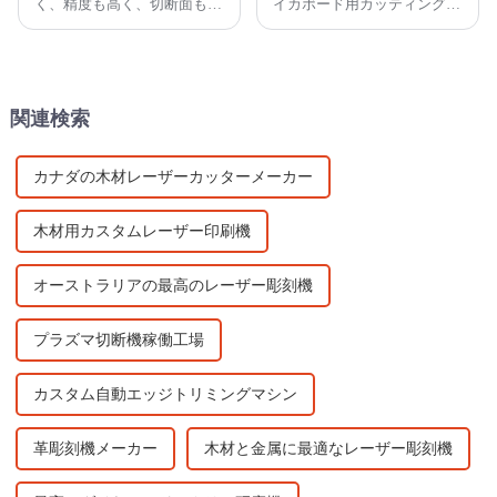
く、精度も高く、切断面も滑
イカボード用カッティングソ
らかで、通常は後加工を必要
ーで切断できます。この素材
としません。これらは従来の
は主に耐熱性やエッジ効果を
切断機とは比べものになりま
目的としており、切断が難し
せん。
い素材です。
関連検索
カナダの木材レーザーカッターメーカー
木材用カスタムレーザー印刷機
オーストラリアの最高のレーザー彫刻機
プラズマ切断機稼働工場
カスタム自動エッジトリミングマシン
革彫刻機メーカー
木材と金属に最適なレーザー彫刻機