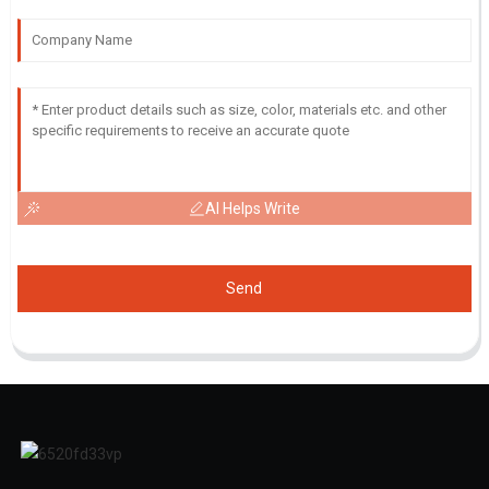
AI Helps Write
Send