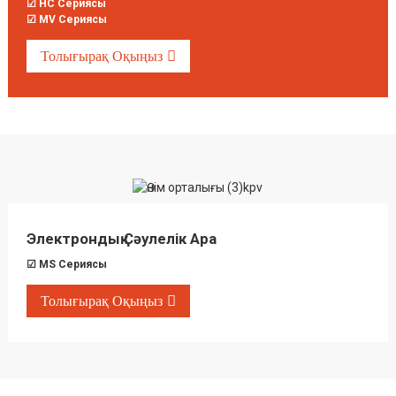
☑ HC Сериясы
☑ MV Сериясы
Толығырақ Оқыңыз
Электрондық Сәулелік Ара
☑ MS Сериясы
Толығырақ Оқыңыз