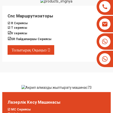
Cnc Маршрутизаторы
☑ R Сериясы
☑ T сериясы
☑
V сериясы
☑
SR Пайдаланушы Сериясы
+8613825779334
+16266628193
Толығырақ Оқыңыз
Лазерлік Кесу Машинасы
☑ MC Сериясы