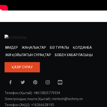
ӨНІМДЕР
ЖАҢАЛЫҚТАР
БІЗ ТУРАЛЫ
ҚОЛДАНБА
ЖИІ ҚОЙЫЛАТЫН СҰРАҚТАР
БІЗБЕН ХАБАРЛАСЫҢЫ
ҚАЗІР СҰРАУ
Телефон (Қытай): +8613825779334
Электрондық пошта (Қытай): mintech@techmy.cn
Телефон (АҚШ): +16266628193