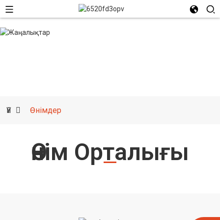
Өнім орталығы
Үй
Өнімдер
Өнім Орталығы