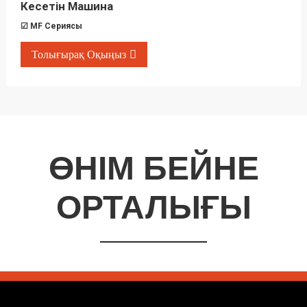
Кесетін Машина
☑ MF Сериясы
Толығырақ Оқыңыз
ӨНІМ БЕЙНЕ
ОРТАЛЫҒЫ