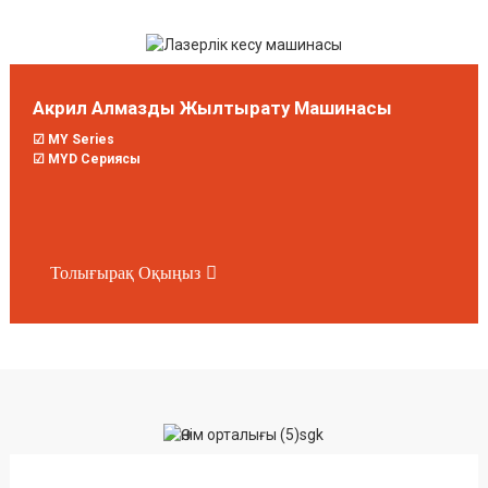
Акрил Алмазды Жылтырату Машинасы
☑ MY Series
☑ MYD Сериясы
Толығырақ Оқыңыз