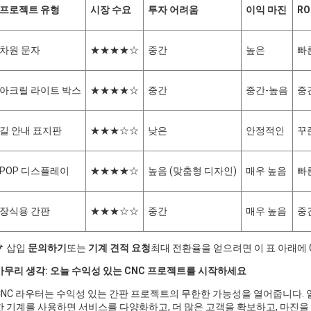
프로젝트 유형
시장 수요
투자 어려움
이익 마진
RO
차원 문자
★★★★☆
중간
높은
빠
아크릴 라이트 박스
★★★★☆
중간
중간-높음
중
길 안내 표지판
★★★☆☆
낮은
안정적인
꾸
POP 디스플레이
★★★★☆
높음 (맞춤형 디자인)
매우 높음
빠
장식용 간판
★★★☆☆
중간
매우 높음
중
📌 삽입
문의하기
또는
기계 견적 요청
최대 전환율을 얻으려면 이 표 아래에 
마무리 생각: 오늘 수익성 있는 CNC 프로젝트를 시작하세요
CNC 라우터는 수익성 있는 간판 프로젝트의 무한한 가능성을 열어줍니다. 
한 기계를 사용하면 서비스를 다양화하고, 더 많은 고객을 확보하고, 마진을 