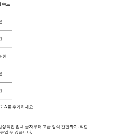
I 속도
른
간
준한
른
간
CTA를 추가하세요.
일상적인 입체 글자부터 고급 장식 간판까지, 적합
높일 수 있습니다.