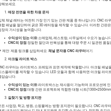
장해보세요.
매장 전면을 위한 차원 문자
입체 채널 레터는 여전히 가장 인기 있는 간판 제품 중 하나입니다. CNC 라
복합 패널을 절단하여 굵은 3D 레터링을 제작할 수 있습니다. 이러한 간판은 
업장의 가시성을 높여줍니다.
수익성이 있는 이유:
소매업체, 레스토랑, 사무실에서 수요가 높습니다
CNC의 장점:
정밀한 절단과 반복성을 통해 대량 주문 시 일관된 품질
📌 제안: 제품 링크를 삽입하세요.
채널 문자용 CNC 라우터
여기.
아크릴 라이트 박스
CNC 라우터는 라이트박스 프레임과 표면 제작에 탁월합니다. 아크릴 패널을
디스플레이를 제작할 수 있습니다. LED 모듈과 함께 사용하면 아크릴 라
름답습니다.
수익성이 있는 이유:
라이트박스는 재사용이 가능하며 프로모션에 인
CNC의 장점:
대형 간판 프로젝트에 적합한 대형 시트(1300×2500mm
길찾기 및 방향 표지판
모든 사업장, 학교, 병원, 쇼핑몰에는 방향 표지판이 필요합니다. CNC 라우
재로 내구성이 뛰어난 길 안내 표지판을 조각할 수 있습니다. 정밀한 조각으