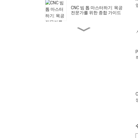
CNC 빔 톱 마스터하기: 목공
전문가를 위한 종합 가이드
Mintech CNC: 최첨단 시설
을 갖춘 글로벌 제조 기업
CNC 라우터 비트 가이드: 다
양한 재료에 맞는 올바른 도
구 선택
CO2 레이저 절단기의 다재
다능함: DIY부터 산업용까
지
CNC 라우터 대 CO2 레이저
커터: 애플리케이션에 적합
한 도구 선택