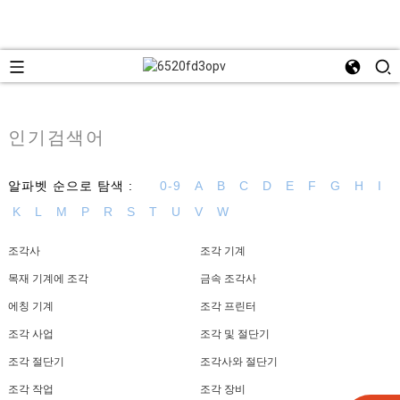
인기검색어
알파벳 순으로 탐색 :
0-9
A
B
C
D
E
F
G
H
I
K
L
M
P
R
S
T
U
V
W
조각사
조각 기계
목재 기계에 조각
금속 조각사
에칭 기계
조각 프린터
조각 사업
조각 및 절단기
조각 절단기
조각사와 절단기
조각 작업
조각 장비