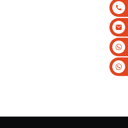
+8613825779334
+16266628193