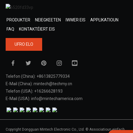
PRODUKTER
NEIEGKEETEN
IWWER EIS
APPLIKATIOUN
FAQ
KONTAKTÉIERT EIS
UFRO ELO
Telefon (China): +8613825779334
E-Mail (China): mintech@techmy.cn
aschinn
Telefon (USA): +16266628193
E-Mail (USA): info@mintechamerica.com
Copyright Dongguan Mintech Electronic Co., Ltd. © Associatioun einfach