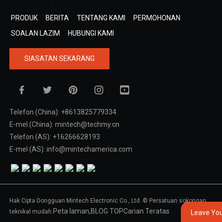
PRODUK
BERITA
TENTANG KAMI
PERMOHONAN
SOALAN LAZIM
HUBUNGI KAMI
SIASATAN SEKARANG
Telefon (China): +8613825779334
E-mel (China): mintech@techmy.cn
Telefon (AS): +16266628193
E-mel (AS): info@mintechamerica.com
Hak Cipta Dongguan Mintech Electronic Co., Ltd. © Persatuan sokongan
Peta laman,
BLOG TOP
Carian Teratas
teknikal mudah.
Leave Yo