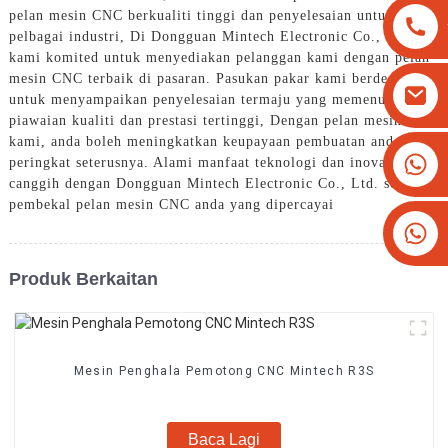
pelan mesin CNC berkualiti tinggi dan penyelesaian untuk
pelbagai industri, Di Dongguan Mintech Electronic Co., Ltd.,
kami komited untuk menyediakan pelanggan kami dengan pelan
mesin CNC terbaik di pasaran. Pasukan pakar kami berdedikasi
untuk menyampaikan penyelesaian termaju yang memenuhi
piawaian kualiti dan prestasi tertinggi, Dengan pelan mesin CNC
kami, anda boleh meningkatkan keupayaan pembuatan anda ke
+8613825779334
peringkat seterusnya. Alami manfaat teknologi dan inovasi
canggih dengan Dongguan Mintech Electronic Co., Ltd. sebagai
+16266628193
pembekal pelan mesin CNC anda yang dipercayai
Produk Berkaitan
Mesin Penghala Pemotong CNC Mintech R3S
Baca Lagi