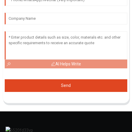
AI Helps Write
Send