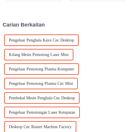
merapatkan jurang antara
diambil kira untuk memastikan
eksperimen kreatif dan
ia memenuhi keperluan dan
pengeluaran berskala industri.
keperluan khusus anda.
Dengan mengarahkan h...
Carian Berkaitan
Pengeluar Penghala Kayu Cnc Desktop
Kilang Mesin Pemotong Laser Mini
Pengeluar Pemotong Plasma Komputer
Pengeluar Pemotong Plasma Cnc Mini
Pembekal Mesin Penghala Cnc Desktop
Pengeluar Pemotongan Laser Ketepatan
Desktop Cnc Router Machine Factory