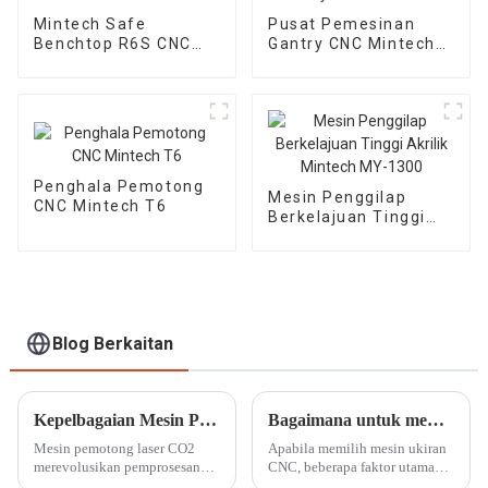
Mintech Safe
Pusat Pemesinan
Benchtop R6S CNC
Gantry CNC Mintech
Router
V8
Penghala Pemotong
Mesin Penggilap
CNC Mintech T6
Berkelajuan Tinggi
Akrilik Mintech MY-
1300
Blog Berkaitan
Kepelbagaian Mesin Pemotong Laser CO2: Daripada DIY kepada Aplikasi Perindustrian
Bagaimana untuk memilih penghala cnc yang betul untuk memenuhi keperluan anda?
Mesin pemotong laser CO2
Apabila memilih mesin ukiran
merevolusikan pemprosesan
CNC, beberapa faktor utama
bahan merentasi industri,
dan pertimbangan harus