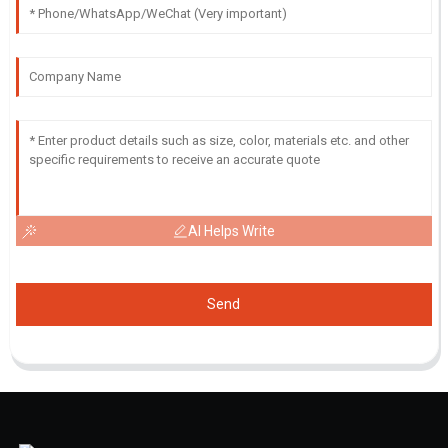
AI Helps Write
Send