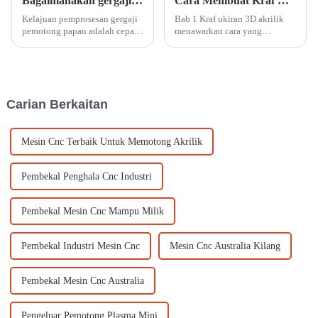
Bagaimanakah gergaji pemotongan papan berfungsi?
Cara Membuat Kraf Ukiran 3D Akrilik Menggunakan Mesin Ukiran CNC
Kelajuan pemprosesan gergaji
Bab 1 Kraf ukiran 3D akrilik
pemotong papan adalah cepat,
menawarkan cara yang
berketepatan tinggi, dan
menakjubkan untuk mencipta
hirisan licin, dan secara amnya
reka bentuk yang rumit dan
tidak memerlukan pemprosesan
berbilang lapisan dengan
berikutnya. Ini tiada tandingan
kedalaman dan dimensi.
dengan pemotongan
Menggunakan mesin ukiran
Carian Berkaitan
tradisional...
CNC membolehkan engr...
Mesin Cnc Terbaik Untuk Memotong Akrilik
Pembekal Penghala Cnc Industri
Pembekal Mesin Cnc Mampu Milik
Pembekal Industri Mesin Cnc
Mesin Cnc Australia Kilang
Pembekal Mesin Cnc Australia
Pengeluar Pemotong Plasma Mini