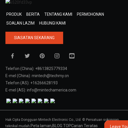
PRODUK
BERITA
TENTANG KAMI
PERMOHONAN
SOALAN LAZIM
HUBUNGI KAMI
SIASATAN SEKARANG
Telefon (China): +8613825779334
E-mel (China): mintech@techmy.cn
Telefon (AS): +16266628193
E-mel (AS): info@mintechamerica.com
Hak Cipta Dongguan Mintech Electronic Co., Ltd. © Persatuan sokongan
Peta laman,
BLOG TOP
Carian Teratas
teknikal mudah.
Leave Yo