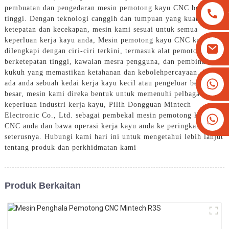
pembuatan dan pengedaran mesin pemotong kayu CNC berkualiti
tinggi. Dengan teknologi canggih dan tumpuan yang kuat pada
ketepatan dan kecekapan, mesin kami sesuai untuk semua
keperluan kerja kayu anda, Mesin pemotong kayu CNC kami
dilengkapi dengan ciri-ciri terkini, termasuk alat pemotong
berketepatan tinggi, kawalan mesra pengguna, dan pembinaan
kukuh yang memastikan ketahanan dan kebolehpercayaan. Sama
+8613825779334
ada anda sebuah kedai kerja kayu kecil atau pengeluar berskala
besar, mesin kami direka bentuk untuk memenuhi pelbagai
+16266628193
keperluan industri kerja kayu, Pilih Dongguan Mintech
Electronic Co., Ltd. sebagai pembekal mesin pemotong kayu
CNC anda dan bawa operasi kerja kayu anda ke peringkat
seterusnya. Hubungi kami hari ini untuk mengetahui lebih lanjut
tentang produk dan perkhidmatan kami
Produk Berkaitan