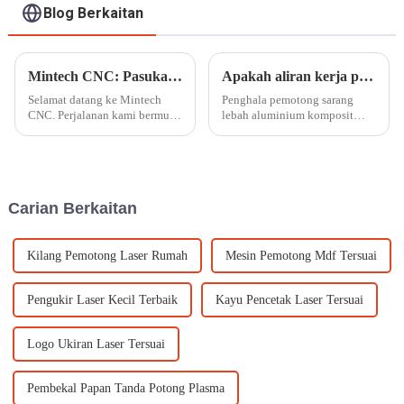
Blog Berkaitan
Mintech CNC: Pasukan Pembuatan Global dengan Kemudahan Terkini
Apakah aliran kerja penghala pemotong sarang lebah aluminium komposit?
Selamat datang ke Mintech
Penghala pemotong sarang
CNC. Perjalanan kami bermula
lebah aluminium komposit
pada tahun 2001, Pengilang
ialah rasuk ketumpatan kuasa
R&D sumber kekuatan
tinggi melalui sistem laluan
peralatan pemesinan CNC
optik. Rasuk disinari pada
kestabilan tinggi untuk plat
permukaan bahan kerja,
aluminium, bahan komposit
menjadikan bahan kerja
Carian Berkaitan
dan plasti kejuruteraan...
mencapai...
Kilang Pemotong Laser Rumah
Mesin Pemotong Mdf Tersuai
Pengukir Laser Kecil Terbaik
Kayu Pencetak Laser Tersuai
Logo Ukiran Laser Tersuai
Pembekal Papan Tanda Potong Plasma