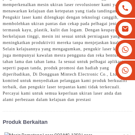
memperkenalkan mesin ukiran laser revolusioner kami yang
menawarkan kelajuan dan ketepatan yang tiada tandingan,
Pengukir laser kami dilengkapi dengan teknologi canggih,
membolehkan ukiran pantas dan cekap pada pelbagai jenis bahan
termasuk kayu, plastik, kulit dan logam. Dengan keupayaan
berkelajuan tinggi, mesin ini sesuai untuk perniagaan yang ingin
meningkatkan produktiviti mereka tanpa menjejaskan kualiti,
+8613825779334
Selain kelajuannya yang mengagumkan, pengukir laser kami
juga mempunyai kawalan mesra pengguna dan reka bentuk yang
+16266628193
tahan lama dan tahan lama. Ia sesuai untuk pelbagai aplikasi
seperti papan tanda, produk promosi dan hadiah yang
diperibadikan, Di Dongguan Mintech Electronic Co., Ltd., kami
komited untuk menyediakan pelanggan kami produk berkualiti
terbaik, dan pengukir laser terpantas kami tidak terkecuali.
Percayai kami untuk semua keperluan ukiran laser anda dan
alami perbezaan dalam kelajuan dan prestasi
Produk Berkaitan