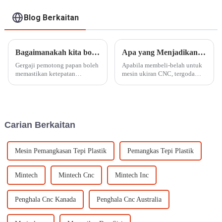
Blog Berkaitan
Bagaimanakah kita boleh menggunakan gergaji pemotong papan?
Apa yang Menjadikan Mesin Ukiran CNC Benar-Benar Kos Berkesan?
Gergaji pemotong papan boleh
Apabila membeli-belah untuk
memastikan ketepatan
mesin ukiran CNC, tergoda
pemotongan yang tinggi,
untuk memilih pilihan yang
format pilihan untuk
paling murah. Tetapi ingat,
pemprosesan kepingan logam,
keberkesanan kos sebenar
dan julat pemprosesan yang
bukan hanya mengenai harga
luas, yang sesuai untuk
awal—ia...
Carian Berkaitan
pelbagai teknologi
pemprosesan laser...
Mesin Pemangkasan Tepi Plastik
Pemangkas Tepi Plastik
Mintech
Mintech Cnc
Mintech Inc
Penghala Cnc Kanada
Penghala Cnc Australia