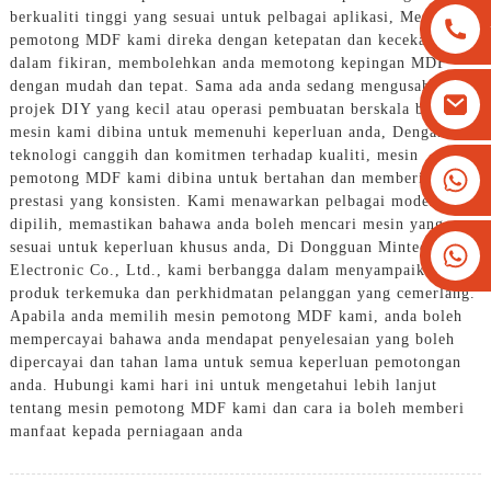
berkualiti tinggi yang sesuai untuk pelbagai aplikasi, Mesin
pemotong MDF kami direka dengan ketepatan dan kecekapan
dalam fikiran, membolehkan anda memotong kepingan MDF
dengan mudah dan tepat. Sama ada anda sedang mengusahakan
projek DIY yang kecil atau operasi pembuatan berskala besar,
mesin kami dibina untuk memenuhi keperluan anda, Dengan
teknologi canggih dan komitmen terhadap kualiti, mesin
+8613825779334
pemotong MDF kami dibina untuk bertahan dan memberikan
prestasi yang konsisten. Kami menawarkan pelbagai model untuk
+16266628193
dipilih, memastikan bahawa anda boleh mencari mesin yang
sesuai untuk keperluan khusus anda, Di Dongguan Mintech
Electronic Co., Ltd., kami berbangga dalam menyampaikan
produk terkemuka dan perkhidmatan pelanggan yang cemerlang.
Apabila anda memilih mesin pemotong MDF kami, anda boleh
mempercayai bahawa anda mendapat penyelesaian yang boleh
dipercayai dan tahan lama untuk semua keperluan pemotongan
anda. Hubungi kami hari ini untuk mengetahui lebih lanjut
tentang mesin pemotong MDF kami dan cara ia boleh memberi
manfaat kepada perniagaan anda