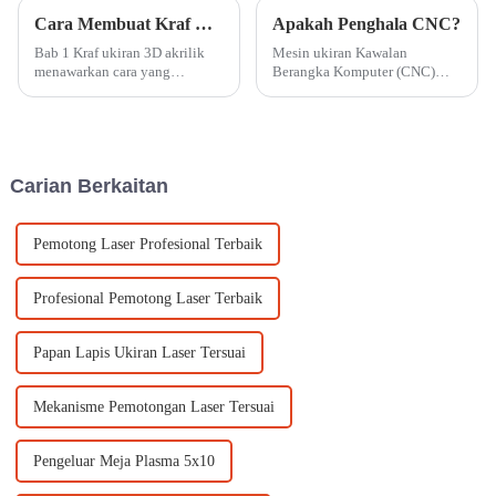
Cara Membuat Kraf Ukiran 3D Akrilik Menggunakan Mesin Ukiran CNC
Apakah Penghala CNC?
Bab 1 Kraf ukiran 3D akrilik
Mesin ukiran Kawalan
menawarkan cara yang
Berangka Komputer (CNC)
menakjubkan untuk mencipta
beroperasi berdasarkan set
reka bentuk yang rumit dan
arahan yang diprogramkan
berbilang lapisan dengan
untuk mengukir, memotong
kedalaman dan dimensi.
atau mengukir bahan dengan
Menggunakan mesin ukiran
tepat.
Carian Berkaitan
CNC membolehkan engr...
Pemotong Laser Profesional Terbaik
Profesional Pemotong Laser Terbaik
Papan Lapis Ukiran Laser Tersuai
Mekanisme Pemotongan Laser Tersuai
Pengeluar Meja Plasma 5x10