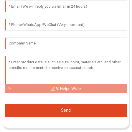
AI Helps Write
Send