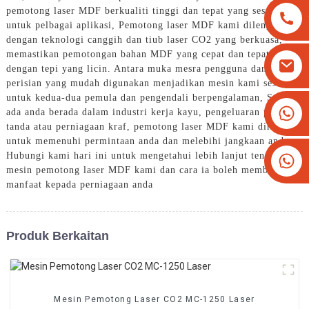
pemotong laser MDF berkualiti tinggi dan tepat yang sesuai
untuk pelbagai aplikasi, Pemotong laser MDF kami dilengkapi
dengan teknologi canggih dan tiub laser CO2 yang berkuasa,
memastikan pemotongan bahan MDF yang cepat dan tepat
dengan tepi yang licin. Antara muka mesra pengguna dan
perisian yang mudah digunakan menjadikan mesin kami sesuai
untuk kedua-dua pemula dan pengendali berpengalaman, Sama
+8613825779334
ada anda berada dalam industri kerja kayu, pengeluaran papan
tanda atau perniagaan kraf, pemotong laser MDF kami direka
+16266628193
untuk memenuhi permintaan anda dan melebihi jangkaan anda.
Hubungi kami hari ini untuk mengetahui lebih lanjut tentang
mesin pemotong laser MDF kami dan cara ia boleh memberi
manfaat kepada perniagaan anda
Produk Berkaitan
Mesin Pemotong Laser CO2 MC-1250 Laser