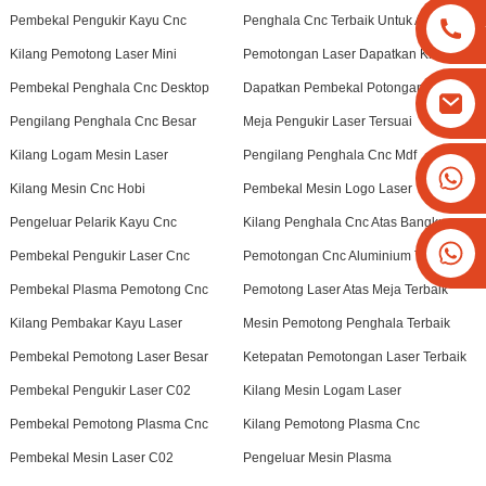
Pembekal Pengukir Kayu Cnc
Penghala Cnc Terbaik Untuk Akrilik
Kilang Pemotong Laser Mini
Pemotongan Laser Dapatkan Kilang
Pembekal Penghala Cnc Desktop
Dapatkan Pembekal Potongan Laser
Pengilang Penghala Cnc Besar
Meja Pengukir Laser Tersuai
Kilang Logam Mesin Laser
Pengilang Penghala Cnc Mdf
+8613825779334
Kilang Mesin Cnc Hobi
Pembekal Mesin Logo Laser
+16266628193
Pengeluar Pelarik Kayu Cnc
Kilang Penghala Cnc Atas Bangku
Pembekal Pengukir Laser Cnc
Pemotongan Cnc Aluminium Tersuai
Pembekal Plasma Pemotong Cnc
Pemotong Laser Atas Meja Terbaik
Kilang Pembakar Kayu Laser
Mesin Pemotong Penghala Terbaik
Pembekal Pemotong Laser Besar
Ketepatan Pemotongan Laser Terbaik
Pembekal Pengukir Laser C02
Kilang Mesin Logam Laser
Pembekal Pemotong Plasma Cnc
Kilang Pemotong Plasma Cnc
Pembekal Mesin Laser C02
Pengeluar Mesin Plasma