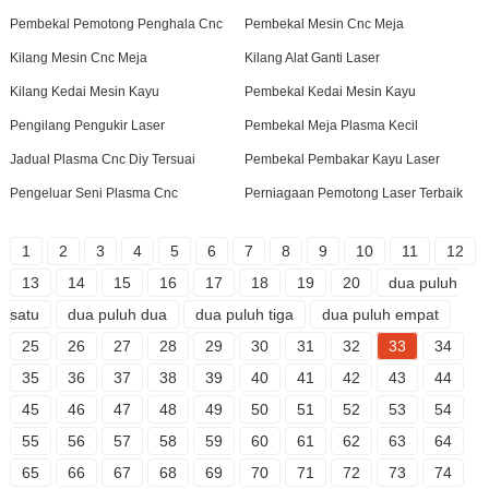
Pembekal Pemotong Penghala Cnc
Pembekal Mesin Cnc Meja
Kilang Mesin Cnc Meja
Kilang Alat Ganti Laser
Kilang Kedai Mesin Kayu
Pembekal Kedai Mesin Kayu
Pengilang Pengukir Laser
Pembekal Meja Plasma Kecil
Jadual Plasma Cnc Diy Tersuai
Pembekal Pembakar Kayu Laser
Pengeluar Seni Plasma Cnc
Perniagaan Pemotong Laser Terbaik
1
2
3
4
5
6
7
8
9
10
11
12
13
14
15
16
17
18
19
20
dua puluh
satu
dua puluh dua
dua puluh tiga
dua puluh empat
25
26
27
28
29
30
31
32
33
34
35
36
37
38
39
40
41
42
43
44
45
46
47
48
49
50
51
52
53
54
55
56
57
58
59
60
61
62
63
64
65
66
67
68
69
70
71
72
73
74