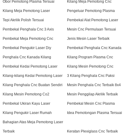
Obor Pemotong Plasma Tersuai
Kilang Meja Pemotong Cnc
Kilang Meja Pemotong Laser
Pengeluar Pemotong Plasma
Tepi Akrilik Polish Tersuai
Pembekal Alat Pemotong Laser
Pembekal Penghala Cnc 3 Axis
Mesin Cnc Permulaan Tersuai
Pembekal Meja Pemotong Cnc
Jenis Mesin Laser Terbaik
Pembekal Pengukir Laser Diy
Pembekal Penghala Cnc Kanada
Penghala Cnc Kanada Kilang
Kilang Program Plasma Cnc
Pembekal Kedai Pemotong Laser
Kilang Mesin Pemotong Cnc
Kilang-kilang Kedai Pemotong Laser
3 Kilang Penghala Cnc Paksi
Kilang Penghala Cnc Buatan Sendiri
Mesin Penghala Cnc Terbaik 8x4
Kilang Mesin Pemotong Co2
Mesin Penggilap Akrilik Terbaik
Pembekal Ukiran Kayu Laser
Pembekal Mesin Cnc Plasma
Kilang Pengukir Laser Rumah
Idea Pemotongan Plasma Tersuai
Bahagian Atas Meja Pemotong Laser
Terbaik
Keratan Plexiglass Cnc Terbaik