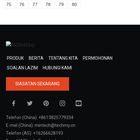
75
76
77
78
79
80
PRODUK
BERITA
TENTANG KITA
PERMOHONAN
SOALAN LAZIM
HUBUNGI KAMI
SIASATAN SEKARANG
Telefon (China): +8613825779334
E-mel (China): mintech@techmy.cn
Telefon (AS): +16266628193