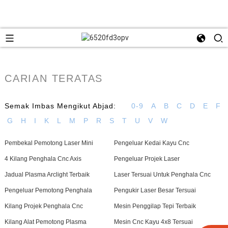
CARIAN TERATAS
Semak Imbas Mengikut Abjad:
0-9
A
B
C
D
E
F
G
H
I
K
L
M
P
R
S
T
U
V
W
Pembekal Pemotong Laser Mini
Pengeluar Kedai Kayu Cnc
4 Kilang Penghala Cnc Axis
Pengeluar Projek Laser
Jadual Plasma Arclight Terbaik
Laser Tersuai Untuk Penghala Cnc
Pengeluar Pemotong Penghala
Pengukir Laser Besar Tersuai
Kilang Projek Penghala Cnc
Mesin Penggilap Tepi Terbaik
Kilang Alat Pemotong Plasma
Mesin Cnc Kayu 4x8 Tersuai