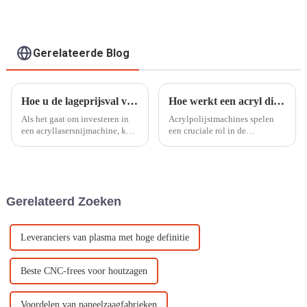
Gerelateerde Blog
Hoe u de lageprijsval vermijdt en een betrouwbaar merk acryllasersnijmachine kiest
Hoe werkt een acryl diamantpolijstmachine?
Als het gaat om investeren in
Acrylpolijstmachines spelen
een acryllasersnijmachine, kan
een cruciale rol in de
de verleiding van lage prijzen
acrylverwerkingsindustrie door
groot zijn. De keuze voor een
een middel te bieden om
goedkope machine brengt
gladde,
echter vaak kostbare gevolgen
met zich mee. Veel bedrijven
Gerelateerd Zoeken
hebben...
Leveranciers van plasma met hoge definitie
Beste CNC-frees voor houtzagen
Voordelen van paneelzaagfabrieken