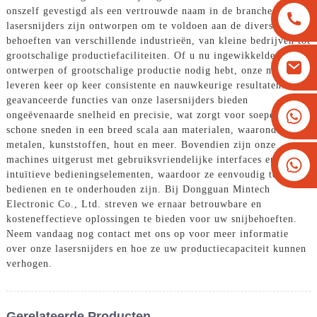
onszelf gevestigd als een vertrouwde naam in de branche. Onze
lasersnijders zijn ontworpen om te voldoen aan de diverse
behoeften van verschillende industrieën, van kleine bedrijven tot
grootschalige productiefaciliteiten. Of u nu ingewikkelde
ontwerpen of grootschalige productie nodig hebt, onze machines
leveren keer op keer consistente en nauwkeurige resultaten. De
geavanceerde functies van onze lasersnijders bieden
+8613825779334
ongeëvenaarde snelheid en precisie, wat zorgt voor soepele en
schone sneden in een breed scala aan materialen, waaronder
+16266628193
metalen, kunststoffen, hout en meer. Bovendien zijn onze
machines uitgerust met gebruiksvriendelijke interfaces en
intuïtieve bedieningselementen, waardoor ze eenvoudig te
bedienen en te onderhouden zijn. Bij Dongguan Mintech
Electronic Co., Ltd. streven we ernaar betrouwbare en
kosteneffectieve oplossingen te bieden voor uw snijbehoeften.
Neem vandaag nog contact met ons op voor meer informatie
over onze lasersnijders en hoe ze uw productiecapaciteit kunnen
verhogen.
Gerelateerde Producten