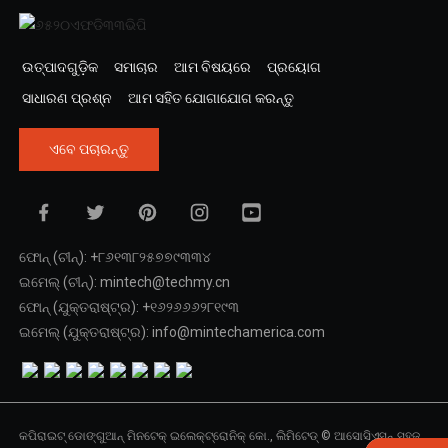
ଉତ୍ପାଦଗୁଡ଼ିକ
ସମାଚାର
ଆମ ବିଷୟରେ
ପ୍ରୟୋଗ
ସାଧାରଣ ପ୍ରଶ୍ନ
ଆମ ସହିତ ଯୋଗାଯୋଗ କରନ୍ତୁ
ଏବେ ପଚାରନ୍ତୁ
ଫୋନ୍ (ଚୀନ୍): +୮୬୧୩୮୨୫୭୭୯୩୩୪
ଇମେଲ୍ (ଚୀନ୍): mintech@techmy.cn
ଫୋନ୍ (ଯୁକ୍ତରାଷ୍ଟ୍ର): +୧୬୨୬୬୬୨୮୧୯୩
ଇମେଲ୍ (ଯୁକ୍ତରାଷ୍ଟ୍ର): info@mintechamerica.com
କପିରାଇଟ୍ ଡୋଙ୍ଗୁଆନ୍ ମିନଟେକ୍ ଇଲେକ୍ଟ୍ରୋନିକ୍ କୋ., ଲିମିଟେଡ୍ © ଆସୋସିଏସନ୍ ସହଜ