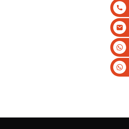
+୮୬୧୩୮୨୫୭୭୯୩୩୪
+୧୬୨୬୬୬୨୮୧୯୩