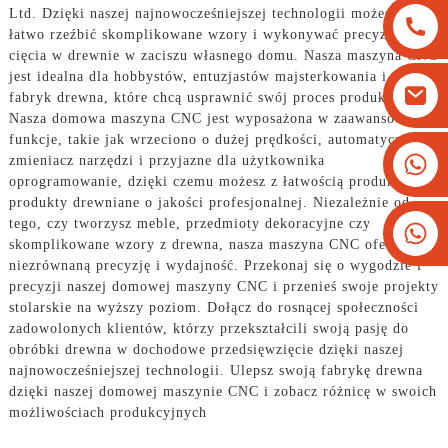
Ltd. Dzięki naszej najnowocześniejszej technologii możesz teraz
łatwo rzeźbić skomplikowane wzory i wykonywać precyzyjne
cięcia w drewnie w zaciszu własnego domu. Nasza maszyna CNC
jest idealna dla hobbystów, entuzjastów majsterkowania i małych
fabryk drewna, które chcą usprawnić swój proces produkcyjny.
Nasza domowa maszyna CNC jest wyposażona w zaawansowane
funkcje, takie jak wrzeciono o dużej prędkości, automatyczny
+8613825779334
zmieniacz narzędzi i przyjazne dla użytkownika
oprogramowanie, dzięki czemu możesz z łatwością produkować
+16266628193
produkty drewniane o jakości profesjonalnej. Niezależnie od
tego, czy tworzysz meble, przedmioty dekoracyjne czy
skomplikowane wzory z drewna, nasza maszyna CNC oferuje
niezrównaną precyzję i wydajność. Przekonaj się o wygodzie i
precyzji naszej domowej maszyny CNC i przenieś swoje projekty
stolarskie na wyższy poziom. Dołącz do rosnącej społeczności
zadowolonych klientów, którzy przekształcili swoją pasję do
obróbki drewna w dochodowe przedsięwzięcie dzięki naszej
najnowocześniejszej technologii. Ulepsz swoją fabrykę drewna
dzięki naszej domowej maszynie CNC i zobacz różnicę w swoich
możliwościach produkcyjnych