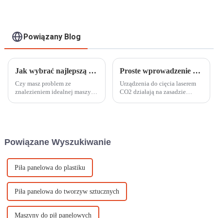
Powiązany Blog
Jak wybrać najlepszą maszynę grawerującą CNC do swoich potrzeb
Proste wprowadzenie do funkcji maszyny do cięcia laserem CO2
Czy masz problem ze
Urządzenia do cięcia laserem
znalezieniem idealnej maszyny
CO2 działają na zasadzie
do grawerowania CNC wśród
kierowania wiązki lasera CO2 o
niezliczonych marek? Przy tak
wysokiej energii na materiał,
wielu dostępnych opcjach
który podgrzewa go do punktu
łatwo poczuć się
topnienia lub parowania, co
przytłoczonym. Ale nie martw
umożliwia precyzyjne cięcie.
Powiązane Wyszukiwanie
się—...
Piła panelowa do plastiku
Piła panelowa do tworzyw sztucznych
Maszyny do pił panelowych