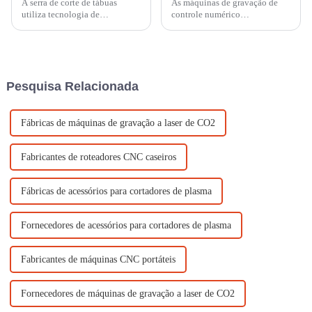
A serra de corte de tábuas
As máquinas de gravação de
utiliza tecnologia de
controle numérico
transferência de parafuso
computadorizado (CNC)
bilateral de alta precisão e é
operam com base em um
equipada com um sistema
conjunto programado de
galvanômetro de alta
instruções para esculpir, cortar
velocidade para garantir cortes
ou gravar materiais com
Pesquisa Relacionada
e gravações precisos e rápidos.
precisão.
Melhore o proce...
Fábricas de máquinas de gravação a laser de CO2
Fabricantes de roteadores CNC caseiros
Fábricas de acessórios para cortadores de plasma
Fornecedores de acessórios para cortadores de plasma
Fabricantes de máquinas CNC portáteis
Fornecedores de máquinas de gravação a laser de CO2