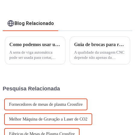
Blog Relacionado
Como podemos usar uma serra de viga automática?
Guia de brocas para roteador CNC: escolhendo a ferramenta certa para diferentes materiais
A serra de viga automática
A qualidade da usinagem CNC
pode ser usada para cortar,
depende não apenas da
gravar, escavar ou puncionar. A
máquina em si, mas também da
serra eletrônica automática para
seleção da fresa de roteador
corte de acrílico da série MS é
perfeita para o seu material e
um produto econômico,
design. Este guia se aprofunda
principalmente para corte de
nos aspectos mais essenciais da
Pesquisa Relacionada
acrílico e pla...
usinagem CNC...
Fornecedores de mesas de plasma Crossfire
Melhor Máquina de Gravação a Laser de CO2
Fábricas de Mesas de Plasma Crossfire