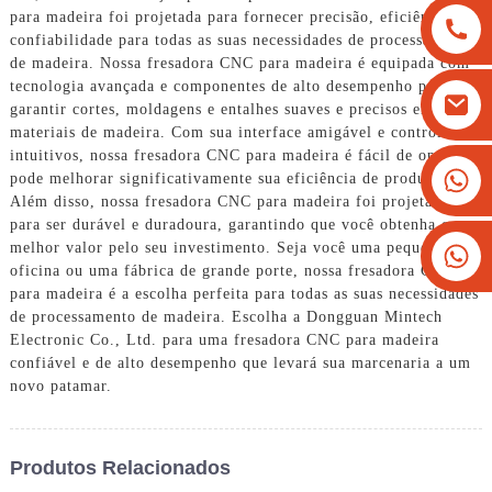
para madeira foi projetada para fornecer precisão, eficiência e
confiabilidade para todas as suas necessidades de processamento
de madeira. Nossa fresadora CNC para madeira é equipada com
tecnologia avançada e componentes de alto desempenho para
garantir cortes, moldagens e entalhes suaves e precisos em
materiais de madeira. Com sua interface amigável e controles
intuitivos, nossa fresadora CNC para madeira é fácil de operar e
+8613825779334
pode melhorar significativamente sua eficiência de produção.
Além disso, nossa fresadora CNC para madeira foi projetada
+16266628193
para ser durável e duradoura, garantindo que você obtenha o
melhor valor pelo seu investimento. Seja você uma pequena
oficina ou uma fábrica de grande porte, nossa fresadora CNC
para madeira é a escolha perfeita para todas as suas necessidades
de processamento de madeira. Escolha a Dongguan Mintech
Electronic Co., Ltd. para uma fresadora CNC para madeira
confiável e de alto desempenho que levará sua marcenaria a um
novo patamar.
Produtos Relacionados