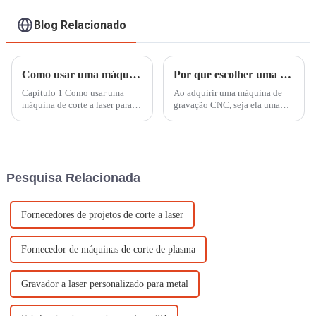
Blog Relacionado
Como usar uma máquina de corte a laser para cortar placas de acrílico e obter um acabamento de borda altamente nítido e brilhante
Por que escolher uma máquina CNC de marca?
Capítulo 1 Como usar uma
Ao adquirir uma máquina de
máquina de corte a laser para
gravação CNC, seja ela uma
cortar placas de acrílico e obter
máquina a laser de CO2 ou uma
um acabamento de borda
roteadora CNC, várias
altamente nítido e brilhante**
considerações são
O corte a laser é um método
fundamentais para garantir um
ideal para cortar acrílico,
investimento tranquilo e bem-
Pesquisa Relacionada
oferecendo alta precisão...
sucedido. Aqui estão alguns
fatores-chave para...
Fornecedores de projetos de corte a laser
Fornecedor de máquinas de corte de plasma
Gravador a laser personalizado para metal