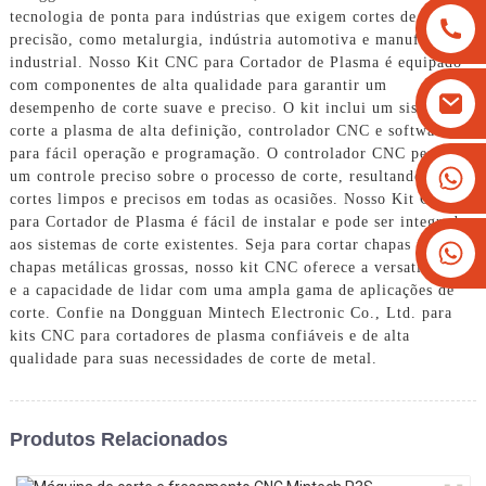
tecnologia de ponta para indústrias que exigem cortes de
precisão, como metalurgia, indústria automotiva e manufatura
industrial. Nosso Kit CNC para Cortador de Plasma é equipado
com componentes de alta qualidade para garantir um
desempenho de corte suave e preciso. O kit inclui um sistema de
corte a plasma de alta definição, controlador CNC e software
para fácil operação e programação. O controlador CNC permite
+8613825779334
um controle preciso sobre o processo de corte, resultando em
cortes limpos e precisos em todas as ocasiões. Nosso Kit CNC
+16266628193
para Cortador de Plasma é fácil de instalar e pode ser integrado
aos sistemas de corte existentes. Seja para cortar chapas finas ou
chapas metálicas grossas, nosso kit CNC oferece a versatilidade
e a capacidade de lidar com uma ampla gama de aplicações de
corte. Confie na Dongguan Mintech Electronic Co., Ltd. para
kits CNC para cortadores de plasma confiáveis ​​e de alta
qualidade para suas necessidades de corte de metal.
Produtos Relacionados