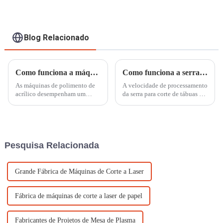
Blog Relacionado
Como funciona a máquina de polimento diamantado de acrílico?
Como funciona a serra para cortar tábuas?
As máquinas de polimento de
A velocidade de processamento
acrílico desempenham um
da serra para corte de tábuas é
papel crucial na indústria de
rápida, de alta precisão, e a
processamento de acrílico,
incisão é suave, geralmente
fornecendo um meio para obter
dispensando processamento
superfícies lisas e
posterior. São incomparáveis ​​
com o corte tradicional...
Pesquisa Relacionada
Grande Fábrica de Máquinas de Corte a Laser
Fábrica de máquinas de corte a laser de papel
Fabricantes de Projetos de Mesa de Plasma