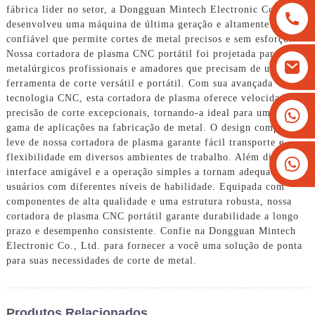
fábrica líder no setor, a Dongguan Mintech Electronic Co., Ltd.
desenvolveu uma máquina de última geração e altamente
confiável que permite cortes de metal precisos e sem esforço.
Nossa cortadora de plasma CNC portátil foi projetada para
metalúrgicos profissionais e amadores que precisam de uma
ferramenta de corte versátil e portátil. Com sua avançada
tecnologia CNC, esta cortadora de plasma oferece velocidade e
+8613825779334
precisão de corte excepcionais, tornando-a ideal para uma ampla
gama de aplicações na fabricação de metal. O design compacto e
+16266628193
leve de nossa cortadora de plasma garante fácil transporte e
flexibilidade em diversos ambientes de trabalho. Além disso, a
interface amigável e a operação simples a tornam adequada para
usuários com diferentes níveis de habilidade. Equipada com
componentes de alta qualidade e uma estrutura robusta, nossa
cortadora de plasma CNC portátil garante durabilidade a longo
prazo e desempenho consistente. Confie na Dongguan Mintech
Electronic Co., Ltd. para fornecer a você uma solução de ponta
para suas necessidades de corte de metal.
Produtos Relacionados