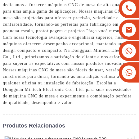
dedicamos a fornecer máquinas CNC de mesa de alta qualidade
para uma ampla gama de aplicações. Nossas máquinas CNC de
mesa são projetadas para oferecer precisão, velocidade e
confiabilidade, tornando-as perfeitas para fabricação em
pequena escala, prototipagem e projetos "faça você mesmo".
Com nossa tecnologia avançada e engenharia superior, nossas
máquinas oferecem desempenho excepcional, mantendo um
+8613825779334
design compacto e compacto. Na Dongguan Mintech Electronic
Co., Ltd., priorizamos a satisfação do cliente e nos esforçamos
+16266628193
para superar as expectativas com nossos produtos inovadores.
Nossas máquinas CNC de mesa são fáceis de usar, versáteis e
construídas para durar, tornando-as uma adição valiosa a
qualquer oficina ou instalação de fabricação. Escolha a
Dongguan Mintech Electronic Co., Ltd. para suas necessidades
de máquina CNC de mesa e experimente a combinação perfeita
de qualidade, desempenho e valor.
Produtos Relacionados