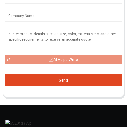
AI Helps Write
Send