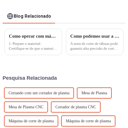
Blog Relacionado
Como operar com máquina de corte a laser de CO2 de alta precisão
Como podemos usar a serra de corte de tábuas?
1. Prepare o material:
A serra de corte de tábuas pode
Certifique-se de que o material
garantir alta precisão de corte,
a ser cortado esteja
o formato preferido para
devidamente fixado e
processamento de chapas
posicionado na superfície de
metálicas e ampla faixa de
trabalho da máquina. Isso
processamento, adequada para
garante estabilidade e precisão
diversas tecnologias de
Pesquisa Relacionada
durante o processo de corte.
processamento a laser...
Cortando com um cortador de plasma
Mesa de Plasma
Mesa de Plasma CNC
Cortador de plasma CNC
Máquina de corte de plasma
Máquina de corte de plasma