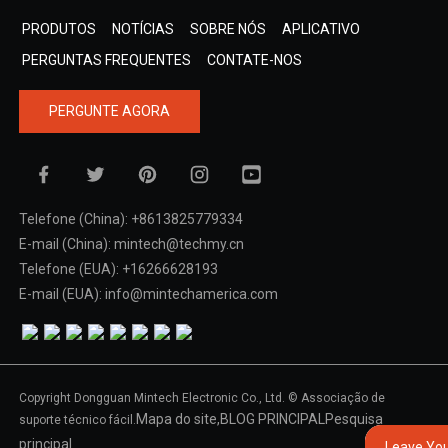
PRODUTOS
NOTÍCIAS
SOBRE NÓS
APLICATIVO
PERGUNTAS FREQUENTES
CONTATE-NOS
PERGUNTE AGORA
Telefone (China): +8613825779334
E-mail (China): mintech@techmy.cn
Telefone (EUA): +16266628193
E-mail (EUA): info@mintechamerica.com
Copyright Dongguan Mintech Electronic Co., Ltd. © Associação de
Mapa do site,
BLOG PRINCIPAL
Pesquisa
suporte técnico fácil.
principal
Leave Yo