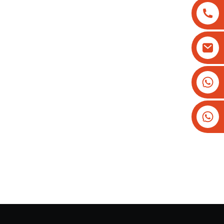
+8613825779334
+16266628193