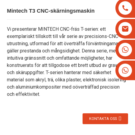
Mintech T3 CNC-skärningsmaskin
Vi presenterar MINTECH CNC-fräs T-serien: ett
exemplariskt tillskott till vår serie av precisions-CNC-
utrustning, utformad för att överträffa förväntningarna vad
+8613825779334
gäller prestanda och mångsidighet. Denna serie, med sitt
+16266628193
intuitiva gränssnitt och omfattande möjligheter, har
konstruerats för att tillgodose ett brett utbud av gravyr-
och skäruppgifter. T-serien hanterar med säkerhet
material som akryl, trä, olika plaster, elektronisk isolering
och aluminiumkompositer med oöverträffad precision
och effektivitet.
KONTAKTA OSS