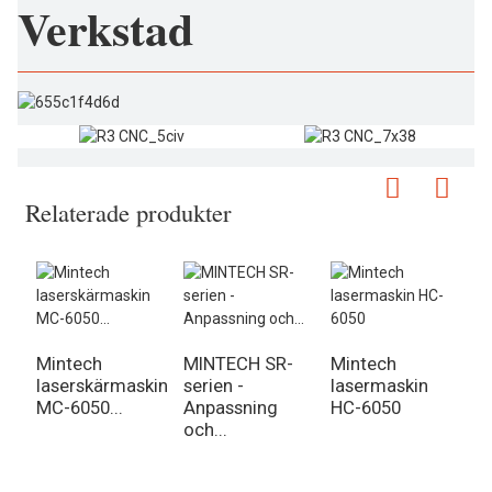
Verkstad
Relaterade produkter
Mintech
MINTECH SR-
Mintech
M
laserskärmaskin
serien -
lasermaskin
B
MC-6050...
Anpassning
HC-6050
R
och...