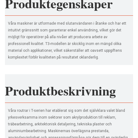
Produktegenskaper
Våra maskiner är utformade med slutanvändaren i åtanke och har ett
intuitivt gränssnitt som garanterar enkel användning, vilket gör det
möjligt för operatörer på alla nivåer att producera arbete av
professionell kvalitet. T3-modellen är skicklig inom en mängd olika
material och applikationer, vilket säkerställer att oavsett uppgiftens
komplexitet förblir kvaliteten på resultatet oklanderlig.
Produktbeskrivning
Våra routrar i T-serien har etablerat sig som det självklara valet bland
yrkesverksamma inom sektorer som akrylproduktion till reklam,
träbearbetning, arkitektonisk detaljering, tekniska plaster och
aluminiumbearbetning. Maskinernas överlägsna prestanda,
användarvänlighet och anpassningsförmåga gör dem till en ovärderlig