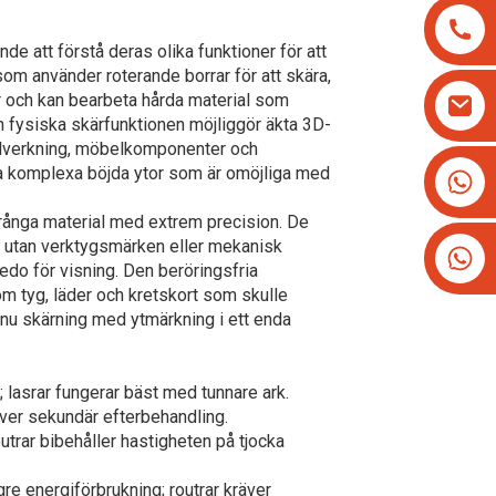
e att förstå deras olika funktioner för att
om använder roterande borrar för att skära,
er och kan bearbeta hårda material som
n fysiska skärfunktionen möjliggör äkta 3D-
tillverkning, möbelkomponenter och
ra komplexa böjda ytor som är omöjliga med
+8613825779334
+16266628193
örånga material med extrem precision. De
) utan verktygsmärken eller mekanisk
edo för visning. Den beröringsfria
om tyg, läder och kretskort som skulle
nu skärning med ytmärkning i ett enda
; lasrar fungerar bäst med tunnare ark.
räver sekundär efterbehandling.
utrar bibehåller hastigheten på tjocka
re energiförbrukning; routrar kräver