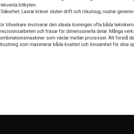
rekventa bitbyten.
●
Säkerhet: Lasrar kräver sluten drift och rökutsug; routrar gen
ör tillverkare involverar den ideala lösningen ofta båda teknikern
recisionsarbeten och fräsar för dimensionella delar. Många verks
ombinationsmaskiner som växlar mellan processer. Att förstå dess
trustning som maximerar både kvalitet och lönsamhet för dina spe