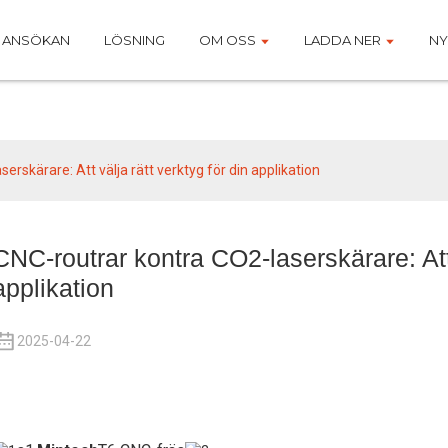
ANSÖKAN
LÖSNING
OM OSS
LADDA NER
NY
Nyheter
erskärare: Att välja rätt verktyg för din applikation
CNC-routrar kontra CO2-laserskärare: Att 
applikation
2025-04-22