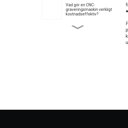
f
Vad gör en CNC-
graveringsmaskin verkligt
kostnadseffektiv?
F
Hur man väljer den bästa
p
CNC-graveringsmaskinen
k
för dina behov
u
Varför välja MINTECH
Kärnfördelarna med
högprecisionslaserskärmaskiner
för akryl och deras
betydelse för
företagsproduktion
Hur man undviker
lågprisfällan och väljer ett
pålitligt märke av akryl
laserskärmaskin