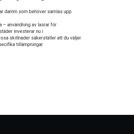
ererar damm som behöver samlas upp.
a – användning av lasrar för
täder investerar nu i
a skillnader säkerställer att du väljer
cifika tillämpningar.