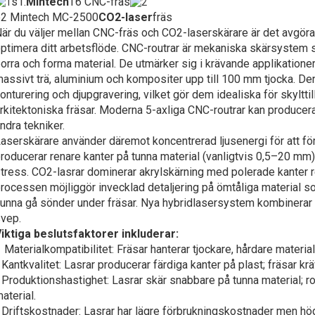
s1.
Mintech
T6 CNC-fräs
p2 Mintech MC-2500
CO2-laser
fräs
är du väljer mellan CNC-fräs och CO2-laserskärare är det avgörand
ptimera ditt arbetsflöde. CNC-routrar är mekaniska skärsystem s
orra och forma material. De utmärker sig i krävande applikation
assivt trä, aluminium och kompositer upp till 100 mm tjocka. De
onturering och djupgravering, vilket gör dem idealiska för skylt
rkitektoniska fräsar. Moderna 5-axliga CNC-routrar kan produce
ndra tekniker.
aserskärare använder däremot koncentrerad ljusenergi för att f
roducerar renare kanter på tunna material (vanligtvis 0,5–20 mm
tress. CO2-lasrar dominerar akrylskärning med polerade kanter r
rocessen möjliggör invecklad detaljering på ömtåliga material s
unna gå sönder under fräsar. Nya hybridlasersystem kombinerar 
vep.
iktiga beslutsfaktorer inkluderar:
 Materialkompatibilitet: Fräsar hanterar tjockare, hårdare material
●
Kantkvalitet: Lasrar producerar färdiga kanter på plast; fräsar k
●
Produktionshastighet: Lasrar skär snabbare på tunna material; ro
aterial.
●
Driftskostnader: Lasrar har lägre förbrukningskostnader men hög