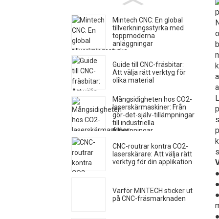
Mintech CNC: En global
N
tillverkningsstyrka med
o
toppmoderna
b
anläggningar
m
Guide till CNC-fräsbitar:
k
Att välja rätt verktyg för
a
olika material
a
L
Mångsidigheten hos CO2-
laserskärmaskiner: Från
p
gör-det-själv-tillämpningar
s
till industriella
p
tillämpningar
k
CNC-routrar kontra CO2-
s
laserskärare: Att välja rätt
V
verktyg för din applikation
●
Varför MINTECH sticker ut
på CNC-fräsmarknaden
m