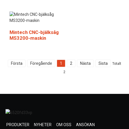
Mintech CNC-bjälksåg
MS3200-maskin
Första
Föregående
1
2
Nästa
Sista
Totalt
2
PRODUKTER
NYHETER
OM OSS
ANSÖKAN