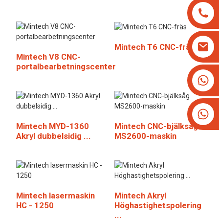
Mintech T6 CNC-fräs
Mintech V8 CNC-
portalbearbetningscenter
+8613825779334
+16266628193
Mintech MYD-1360
Mintech CNC-bjälksåg
Akryl dubbelsidig ...
MS2600-maskin
Mintech lasermaskin
Mintech Akryl
HC - 1250
Höghastighetspolering
...