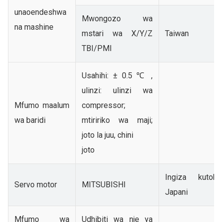
unaoendeshwa
Mwongozo wa
na mashine
mstari wa X/Y/Z
Taiwan
TBI/PMI
Usahihi: ± 0.5 ℃ ,
ulinzi: ulinzi wa
Mfumo maalum
compressor;
wa baridi
mtiririko wa maji;
joto la juu, chini
joto
Ingiza kutoka
Servo motor
MITSUBISHI
Japani
Mfumo wa
Udhibiti wa nje ya