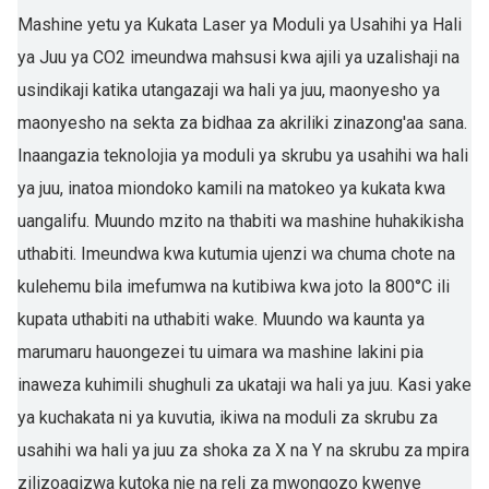
Mashine yetu ya Kukata Laser ya Moduli ya Usahihi ya Hali
ya Juu ya CO2 imeundwa mahsusi kwa ajili ya uzalishaji na
usindikaji katika utangazaji wa hali ya juu, maonyesho ya
maonyesho na sekta za bidhaa za akriliki zinazong'aa sana.
Inaangazia teknolojia ya moduli ya skrubu ya usahihi wa hali
ya juu, inatoa miondoko kamili na matokeo ya kukata kwa
uangalifu. Muundo mzito na thabiti wa mashine huhakikisha
uthabiti. Imeundwa kwa kutumia ujenzi wa chuma chote na
kulehemu bila imefumwa na kutibiwa kwa joto la 800°C ili
kupata uthabiti na uthabiti wake. Muundo wa kaunta ya
marumaru hauongezei tu uimara wa mashine lakini pia
inaweza kuhimili shughuli za ukataji wa hali ya juu. Kasi yake
ya kuchakata ni ya kuvutia, ikiwa na moduli za skrubu za
usahihi wa hali ya juu za shoka za X na Y na skrubu za mpira
zilizoagizwa kutoka nje na reli za mwongozo kwenye