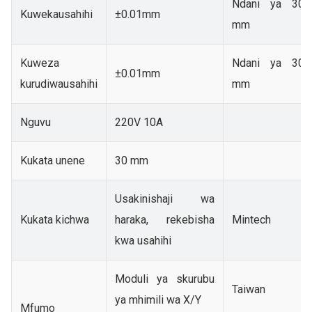
Ndani ya 300
Kuweka
usahihi
±0.01mm
mm
Kuweza
Ndani ya 300
±0.01mm
kurudiwa
usahihi
mm
Nguvu
220V 10A
Kukata unene
30 mm
Usakinishaji wa
Kukata kichwa
haraka, rekebisha
Mintech
kwa usahihi
Moduli ya skurubu
Taiwan
ya mhimili wa X/Y
Mfumo