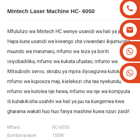
Mintech Laser Machine HC- 6050
Mfululizo wa Mintech HC wenye usanidi wa hali ya juu:
Hapa kuna usanidi wa kiwango cha viwandani ikijumuisha
+8613825779334
muundo wa marumaru, mfumo wa leza ya boriti
+16266628193
isiyobadilika, mfumo wa kukata ufuatao, mfumo wa
Mitsubishi servo, skrubu ya mpira iliyoagizwa kutoka nje,
mfumo wa kupoeza maji, kielekezi cha taa nyekundu,
mfumo wa kutolea nje hewa, mfumo wa nje wa kompyuta
ili kuhakikisha usahihi wa hali ya juu na kuegemea kwa
gharama wakati huo huo fanya mashine kuwa nzuri zaidi!
Mfano
HC-6050
Bomba la laser
150W