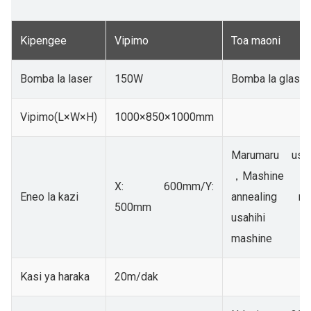
Kipengee
Vipimo
Toa maoni
Bomba la laser
150W
Bomba la glasi
Vipimo(L×W×H)
1000×850×1000mm
Marumaru uso
，Mashine
X: 600mm/Y:
Eneo la kazi
annealing na
500mm
usahihi
mashine
Kasi ya haraka
20m/dak