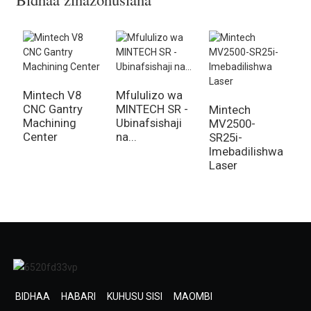
Mintech V8
Mfululizo wa
M
CNC Gantry
MINTECH SR -
N
Mintech
Machining
Ubinafsishaji
V
MV2500-
Center
na...
SR25i-
Imebadilishwa
Laser
BIDHAA
HABARI
KUHUSU SISI
MAOMBI