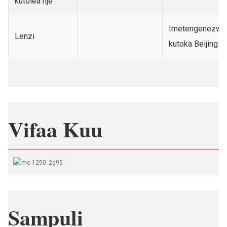
kutolea nje
Imetengenezwa
Lenzi
kutoka Beijing
Vifaa Kuu
Sampuli