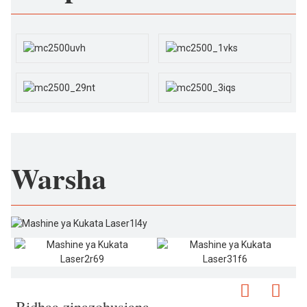
Warsha
Bidhaa zinazohusiana