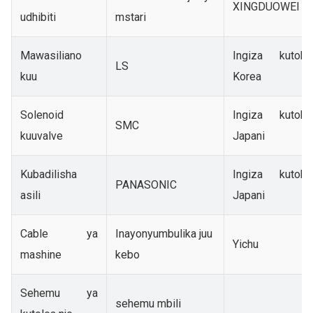
XINGDUOWEI
udhibiti
mstari
Mawasiliano
Ingiza kutoka
LS
kuu
Korea
Solenoid
Ingiza kutoka
SMC
kuu
valve
Japani
Kubadilisha
Ingiza kutoka
PANASONIC
asili
Japani
Cable ya
Inayonyumbulika juu
Yichu
mashine
kebo
Sehemu ya
sehemu mbili