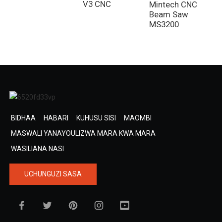
V3 CNC
M
Mintech CNC
T
Beam Saw
MS3200
BIDHAA
HABARI
KUHUSU SISI
MAOMBI
MASWALI YANAYOULIZWA MARA KWA MARA
WASILIANA NASI
UCHUNGUZI SASA