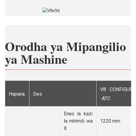
Orodha ya Mipangilio
ya Mashine
V8 CONFIGURA
Hapana.
Des.
-ATC
Eneo la kazi
la mhimili wa
1220 mm
X