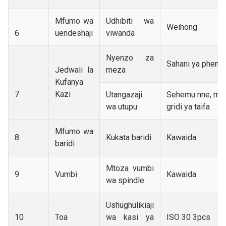
Mfumo wa
Udhibiti wa
Weihong
6
uendeshaji
viwanda
Nyenzo za
Sahani ya phenol
Jedwali la
meza
Kufanya
7
Kazi
Utangazaji
Sehemu nne, me
wa utupu
gridi ya taifa
Mfumo wa
8
Kukata baridi
Kawaida
baridi
Mtoza vumbi
9
Vumbi
Kawaida
wa spindle
Ushughulikiaji
10
Toa
wa kasi ya
ISO 30 3
pcs