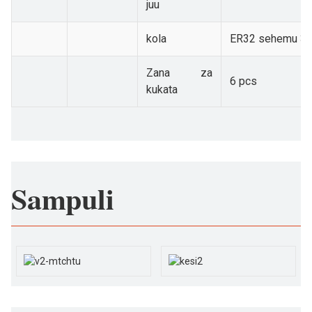
juu
kola
ER32 sehemu 3
Zana za
6 pcs
kukata
Sampuli