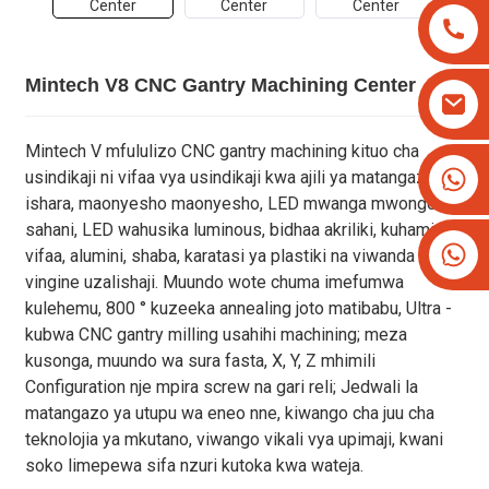
Mintech V8 CNC Gantry Machining Center
Mintech V mfululizo CNC gantry machining kituo cha
+8613825779334
usindikaji ni vifaa vya usindikaji kwa ajili ya matangazo na
+16266628193
ishara, maonyesho maonyesho, LED mwanga mwongozo
sahani, LED wahusika luminous, bidhaa akriliki, kuhami
vifaa, alumini, shaba, karatasi ya plastiki na viwanda
vingine uzalishaji. Muundo wote chuma imefumwa
kulehemu, 800 ° kuzeeka annealing joto matibabu, Ultra -
kubwa CNC gantry milling usahihi machining; meza
kusonga, muundo wa sura fasta, X, Y, Z mhimili
Configuration nje mpira screw na gari reli; Jedwali la
matangazo ya utupu wa eneo nne, kiwango cha juu cha
teknolojia ya mkutano, viwango vikali vya upimaji, kwani
soko limepewa sifa nzuri kutoka kwa wateja.