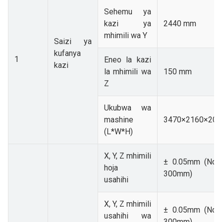
Sehemu ya
kazi ya
2440 mm
mhimili wa Y
Saizi ya
kufanya
1
Eneo la kazi
kazi
la mhimili wa
150 mm
Z
Ukubwa wa
mashine
3470×2160×20
(L*W*H)
X, Y, Z mhimili
± 0.05mm (Nda
hoja
300mm)
usahihi
X, Y, Z mhimili
± 0.05mm (Nda
usahihi wa
300mm)