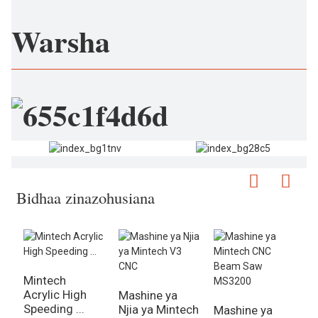
Warsha
Bidhaa zinazohusiana
Mintech
Acrylic High
Mashine ya
M
Speeding ...
Njia ya Mintech
A
Mashine ya