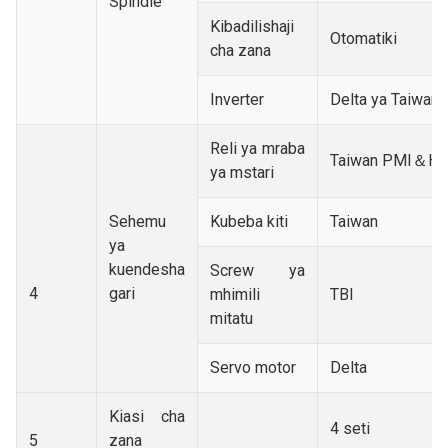
Spindle
Kibadilishaji
Otomatiki
cha zana
Inverter
Delta ya Taiwan
Reli ya mraba
Taiwan PMI＆HI
ya mstari
Sehemu
Kubeba kiti
Taiwan
ya
kuendesha
Screw ya
4
gari
mhimili
TBI
mitatu
Servo motor
Delta
Kiasi cha
4 seti
5
zana