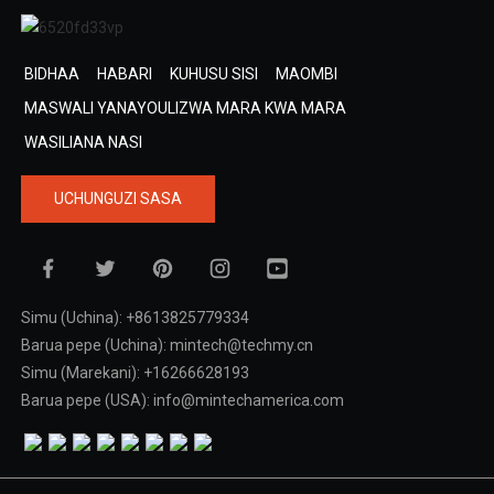
BIDHAA
HABARI
KUHUSU SISI
MAOMBI
MASWALI YANAYOULIZWA MARA KWA MARA
WASILIANA NASI
UCHUNGUZI SASA
Simu (Uchina): +8613825779334
Barua pepe (Uchina): mintech@techmy.cn
Simu (Marekani): +16266628193
Barua pepe (USA): info@mintechamerica.com