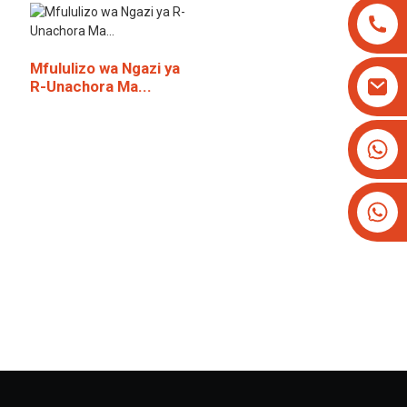
Mfululizo wa Ngazi ya
R-Unachora Ma...
+8613825779334
+16266628193