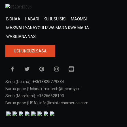
BIDHAA
HABARI
KUHUSU SISI
MAOMBI
MASWALI YANAYOULIZWA MARA KWA MARA
WASILIANA NASI
UCHUNGUZI SASA
Simu (Uchina): +8613825779334
Barua pepe (Uchina): mintech@techmy.cn
Simu (Marekani): +16266628193
Barua pepe (USA): info@mintechamerica.com