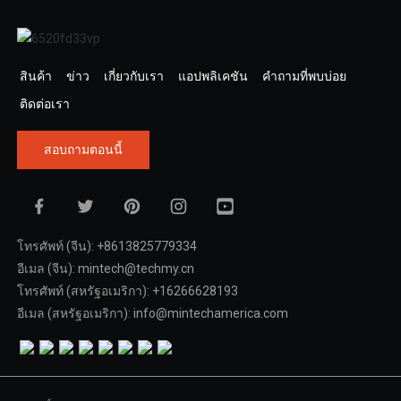
สินค้า
ข่าว
เกี่ยวกับเรา
แอปพลิเคชัน
คำถามที่พบบ่อย
ติดต่อเรา
สอบถามตอนนี้
โทรศัพท์ (จีน): +8613825779334
อีเมล (จีน): mintech@techmy.cn
โทรศัพท์ (สหรัฐอเมริกา): +16266628193
อีเมล (สหรัฐอเมริกา): info@mintechamerica.com