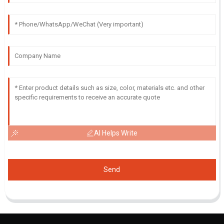
AI Helps Write
Send