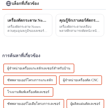
บล็อกที่เกี่ยวข้อง
เครื่องตัดกระดาษ Nomex มีฟังก์ชั่นอะไรบ้าง?
คุณรู้จักเราเตอร์ตัดกระดาษเคลือบพลาสติกแค่ไหน?
เครื่องตัดกระดาษ Nomex
เครื่องตัดกระดาษเคลือบ
ควบคุมอุณหภูมิของเลเซอร์
พลาสติกสามารถตัดหนัง หนัง
รักษาโพรงให้ปราศจากการเสีย
PU ผ้า กระจกอะคริลิก
รูปเนื่องจากความร้อน รักษา
พลาสติก ยาง เรซินอีพอกซี
เสถียรภาพกำลังขาออกและ
อะคริลิก กระดาษ ขนสัตว์
รับรองคุณภาพของลำแสง และ
ผลิตภัณฑ์จากไม้ไผ่ แผ่นสองสี
ปรับปรุง...
แผ่น ABC แผ่น PVC...
การค้นหาที่เกี่ยวข้อง
ผู้จำหน่ายเครื่องแกะสลักเลเซอร์สำหรับบ้าน
ซัพพลายเออร์โครงการแกะสลัก
ผู้จำหน่ายเครื่องตัด CNC
โรงงานพิมพ์เครื่องตัดเลเซอร์
ซัพพลายเออร์ไอเดียโครงการเลเซอร์
ผู้ผลิตแผ่นตัดเลเซอร์