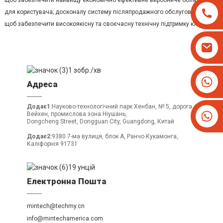
щоб забезпечити найвищу економічно ефективне виробниче обладнання
для користувача; досконалу систему післяпродажного обслуговування,
щоб забезпечити високоякісну та своєчасну технічну підтримку клієнтів.
+8613825779334
Адреса
+16266628193
Додає1:
Науково-технологічний парк Хенбан, № 5, дорога
Вейхен, промислова зона Ніушань,
Dongcheng Street, Dongguan City, Guangdong, Китай
Додає2:
9380 7-ма вулиця, блок A, Ранчо Кукамонга,
Каліфорнія 91731
Електронна Пошта
mintech@techmy.cn
info@mintechamerica.com