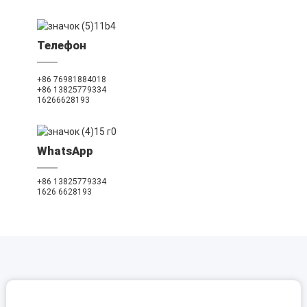
Телефон
+86 76981884018
+86 13825779334
16266628193
WhatsApp
+86 13825779334
1626 6628193