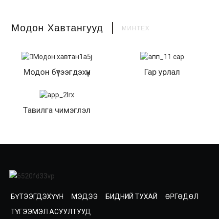
Модон Хавтангууд
МИНТЕХ
Модон бүтээгдэхүүн
Гар урлал
Тавилга чимэглэл
БҮТЭЭГДЭХҮҮН
МЭДЭЭ
БИДНИЙ ТУХАЙ
ӨРГӨДӨЛ
ТҮГЭЭМЭЛ АСУУЛТУУД