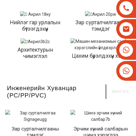
Нийлэг гар урлалын
Зар сурталчилгааны
бүтээгдэхүүн
тэмдэг
+8613825779334
Архитектурын
Цахим бүрэлдэхүүн хэсгүүд
чимэглэл
+16266628193
Инженерийн Хуванцар
МИНТЕХ
(PC/PP/PVC)
Зар сурталчилгааны
Эрчим хүчний салбарын
тэмдэг
шинэ хэрэглээ