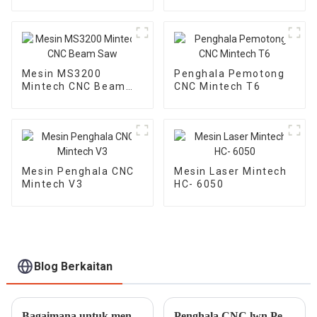
V8
Mesin MS3200
Penghala Pemotong
Mintech CNC Beam
CNC Mintech T6
Saw
Mesin Penghala CNC
Mesin Laser Mintech
Mintech V3
HC- 6050
Blog Berkaitan
Bagaimana untuk mengelakkan perangkap harga rendah dan memilih jenama mesin pemotong laser akrilik yang boleh dipercayai
Penghala CNC lwn Pemotong Laser CO2: Memilih Alat yang Tepat untuk Aplikasi Anda