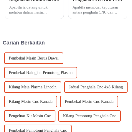
Apabila ia datang untuk
Apabila membuat keputusan
melabur dalam mesin
antara penghala CNC dan
pemotong laser akrilik, daya
pemotong Laser CO2,
tarikan harga yang rendah
memahami keupayaan berbeza
boleh menggoda. Walau
mereka adalah penting untuk
bagaimanapun, memilih mesin
mengoptimumkan aliran kerja
yang murah selalunya
anda. Penghala CNC ialah
Carian Berkaitan
membawa kepada akibat yang
sistem pemotongan mekanikal
mahal. Banyak perniagaan ha...
yang menggunakan rota...
Pembekal Mesin Berus Dawai
Pembekal Bahagian Pemotong Plasma
Kilang Meja Plasma Lincoln
Jadual Penghala Cnc 4x8 Kilang
Kilang Mesin Cnc Kanada
Pembekal Mesin Cnc Kanada
Pengeluar Kit Mesin Cnc
Kilang Pemotong Penghala Cnc
Pembekal Pemotong Penghala Cnc